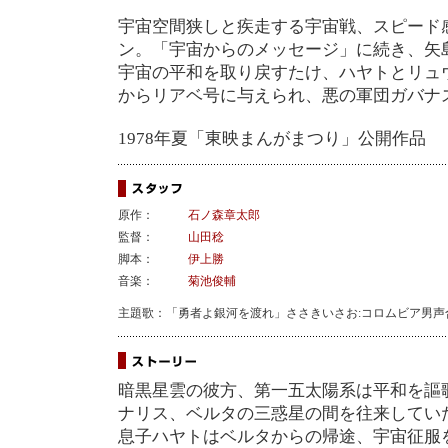
宇宙空間狭しと疾走する宇宙戦、スピード
ン。「宇宙からのメッセージ」に続き、矢
宇宙の平和を取り戻すたけ、ハヤトとリュ
からリアベ号に与えられ、悪の軍団ガバナ
1978年夏「東映まんがまつり」公開作品
原作：
石ノ森章太郎
監督：
山田稔
脚本：
伊上勝
音楽：
菊池俊輔
主題歌：「勇者よ銀河を渡れ」ささきいさお:コロムビア男声
暗黒星雲の彼方、第一五太陽系は平和を謳
ナリス、ベルタの三惑星の間を往来してい
息子ハヤトはベルタからの帰途、宇宙征服