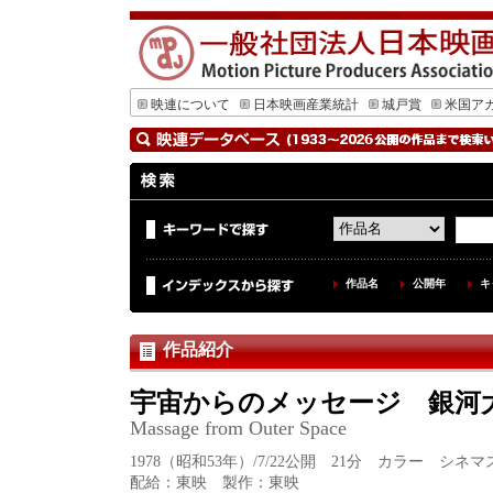
映連について
日本映画産業統計
城戸賞
米国ア
作品名
公開年
キ
作品紹介
宇宙からのメッセージ 銀河
Massage from Outer Space
1978（昭和53年）/7/22公開 21分 カラー シネ
配給：東映 製作：東映