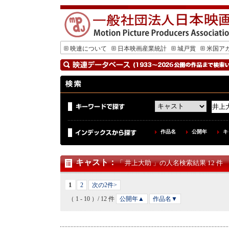
映連について
日本映画産業統計
城戸賞
米国ア
作品名
公開年
キ
キャスト
：
「 井上大助 」の人名検索結果 12 件
1
2
次の2件>
（ 1 - 10 ）/ 12 件
公開年▲
作品名▼