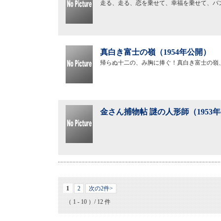
走る、走る、恋を乗せて、幸福を乗せて、バ
真白き富士の嶺（1954年公開）
帰らぬ十二の、み胸に捧ぐ！真白き富士の嶺
金さん捕物帖 謎の人形師（1953
1
2
次の2件>
（ 1 - 10 ）/ 12 件