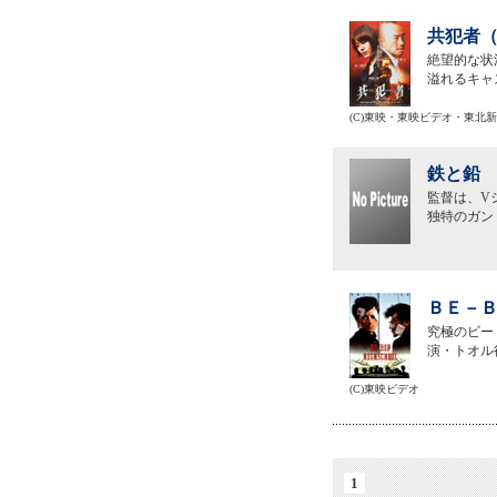
共犯者（
絶望的な状
溢れるキャ
(C)東映・東映ビデオ・東北
鉄と鉛 
監督は、V
独特のガン
ＢＥ－Ｂ
究極のビー
演・トオル
(C)東映ビデオ
1