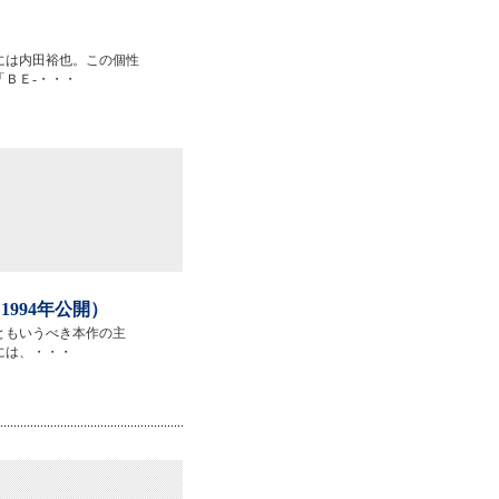
には内田裕也。この個性
ＢＥ-・・・
994年公開）
ともいうべき本作の主
には、・・・