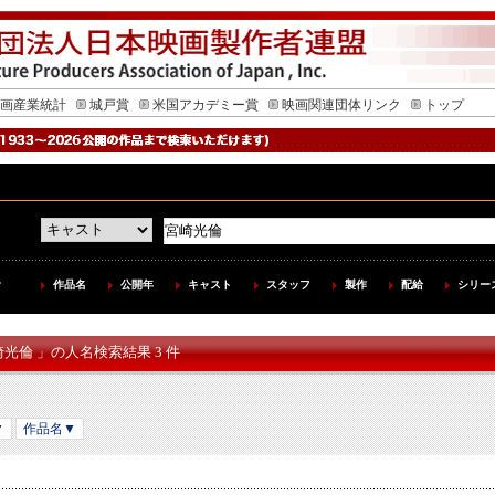
画産業統計
城戸賞
米国アカデミー賞
映画関連団体リンク
トップ
作品名
公開年
キャスト
スタッフ
製作
配給
シリー
崎光倫 」の人名検索結果 3 件
▼
作品名▼