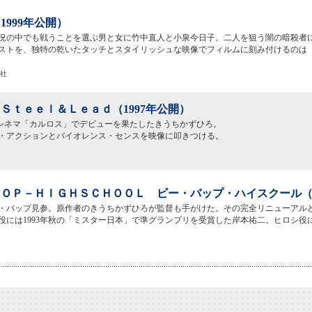
1999年公開）
況の中でも戦うことを選ぶ男と女に竹中直人と小泉今日子。二人を狙う闇の暗殺者
ストを、独特の乾いたタッチとスタイリッシュな映像でフィルムに刻み付けるのは「
新社
Ｓｔｅｅｌ＆Ｌｅａｄ（1997年公開）
シネマ「カルロス」でデビューを果たしたきうちかずひろ。
・アクションとバイオレンス・センスを映像に叩きつける。
ＯＰ－ＨＩＧＨＳＣＨＯＯＬ ビー・バップ・ハイスクール（1
・バップ見参。原作者のきうちかずひろが監督も手がけた。その完全リニューアル
役には1993年秋の「ミスター日本」で準グランプリを受賞した岸本祐二。ヒロシ役