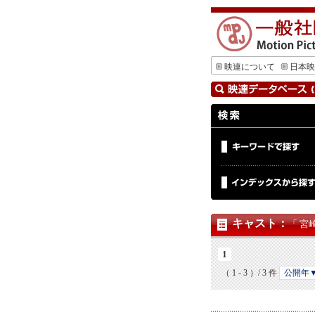
映連について
日本映
キャスト
：
「 宮
1
（ 1 - 3 ）/ 3 件
公開年