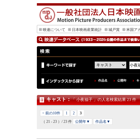
映連について
日本映画産業統計
城戸賞
米国ア
作品名
公開年
キ
キャスト
：
「 小夜福子 」の人名検索結果 23 件
3
< 前の10件
1
2
（ 21 - 23 ）/ 23 件
公開年▼
作品名▼