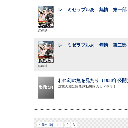
レ ミゼラブルあゝ無情 第一部 
(C)東映
レ ミゼラブルあゝ無情 第二部 
(C)東映
われ幻の魚を見たり（1950年公開
沈黙の湖に綴る感動無限の大ドラマ！
3
< 前の10件
1
2