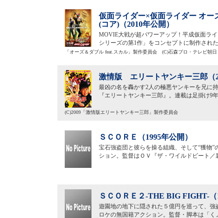
仮面ライダー×仮面ライダー オー
(コア)（2010年公開）
MOVIE大戦が超パワーアップ！平成仮面ラ
シリーズの第1作」をコンセプトに制作され
「オーズ＆ダブル feat.スカル」製作委員会 (C)石森プロ・テレビ朝日
激情版 エリートヤンキー三郎（2
最凶の名を轟かす2人の極悪ヤンキーを兄に
『エリートヤンキー三郎』。連載は足掛け9年目
(C)2009「激情版エリートヤンキー三郎」製作委員会
ＳＣＯＲＥ（1995年公開）
宝石強盗団と彼らを操る組織、そして“獲物
ション。監督はＯＶ『ザ・ワイルドビート／
ＳＣＯＲＥ２-THE BIG FIGHT-
遊園地の地下に隠された５億円を巡って、強
ロケの無国籍アクション。監督・脚本は「く