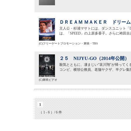
ＤＲＥＡＭ ＭＡＫＥＲ ドリーム
主人公・杉浦マサトには、ダンスユニット「DA
は、「SPEED」の上原多香子。さらに袴田
(C)フリーゲートプロモーション・東映・TBS
２５ NIJYU-GO（2014年公開）
殺気とともに、凄まじい“哀川翔”が帰って
コンビ、横領公務員、老舗ヤクザ、半グレ集
(C)東映ビデオ
1
（ 1 - 6 ）/ 6 件