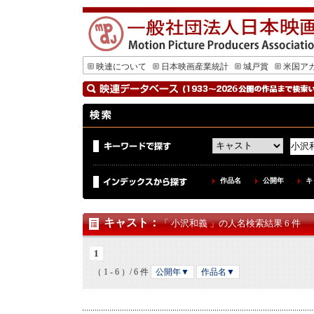
映連について
日本映画産業統計
城戸賞
米国ア
作品名
公開年
キ
キャスト
：
「 小沢和義 」の人名検索結果 6 件
1
（ 1 - 6 ）/ 6 件
公開年▼
作品名▼