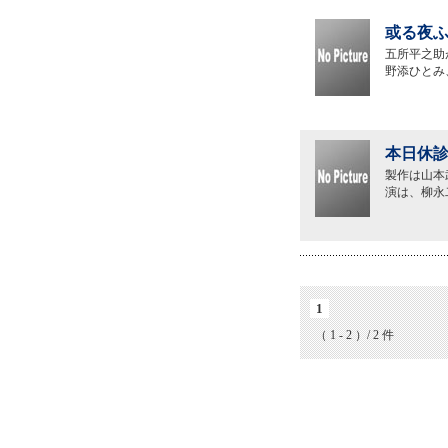
或る夜ふ
五所平之助
野添ひとみ
本日休診
製作は山本
演は、柳永
1
（ 1 - 2 ）/ 2 件