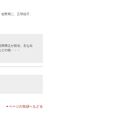
、佐野周二、乙羽信子、
長岡博之が担当。主な出
などの他・・・
ページの先頭へもどる