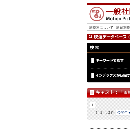
映連について
日本映
キャスト
：
「 市
1
（ 1 - 2 ）/ 2 件
公開年