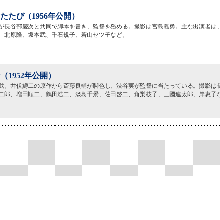
たたび（1956年公開）
が長谷部慶次と共同で脚本を書き、監督を務める。撮影は宮島義勇。主な出演者は
、北原隆、坂本武、千石規子、若山セツ子など。
（1952年公開）
武。井伏鱒二の原作から斎藤良輔が脚色し、渋谷実が監督に当たっている。撮影は
二郎、増田順二、鶴田浩二、淡島千景、佐田啓二、角梨枝子、三國連太郎、岸恵子