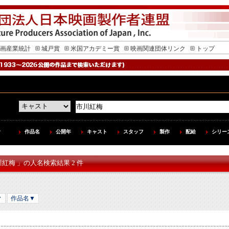
画産業統計
城戸賞
米国アカデミー賞
映画関連団体リンク
トップ
作品名
公開年
キャスト
スタッフ
製作
配給
シリー
川紅梅 」の人名検索結果 2 件
▼
作品名▼