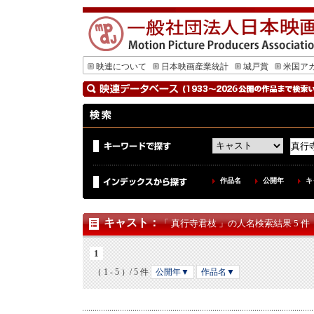
映連について
日本映画産業統計
城戸賞
米国ア
作品名
公開年
キ
キャスト
：
「 真行寺君枝 」の人名検索結果 5 件
1
（ 1 - 5 ）/ 5 件
公開年▼
作品名▼