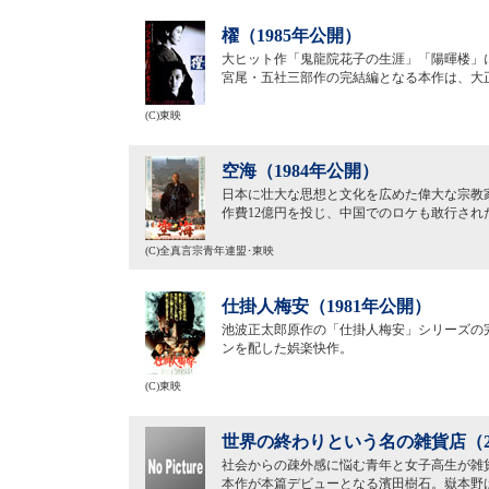
櫂（1985年公開）
大ヒット作「鬼龍院花子の生涯」「陽暉楼」
宮尾・五社三部作の完結編となる本作は、大
(C)東映
空海（1984年公開）
日本に壮大な思想と文化を広めた偉大な宗教
作費12億円を投じ、中国でのロケも敢行され
(C)全真言宗青年連盟･東映
仕掛人梅安（1981年公開）
池波正太郎原作の「仕掛人梅安」シリーズの
ンを配した娯楽快作。
(C)東映
世界の終わりという名の雑貨店（2
社会からの疎外感に悩む青年と女子高生が雑
本作が本篇デビューとなる濱田樹石。嶽本野