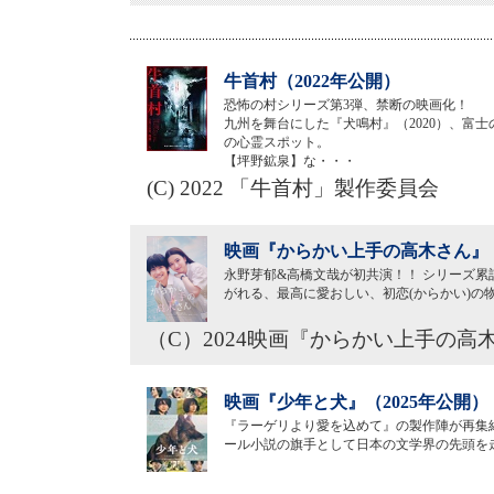
牛首村（2022年公開）
恐怖の村シリーズ第3弾、禁断の映画化！
九州を舞台にした『犬鳴村』（2020）、富士
の心霊スポット。
【坪野鉱泉】な・・・
(C) 2022 「牛首村」製作委員会
映画『からかい上手の高木さん』（
永野芽郁&高橋文哉が初共演！！ シリーズ累計
がれる、最高に愛おしい、初恋(からかい)の
（C）2024映画『からかい上手の
映画『少年と犬』（2025年公開）
『ラーゲリより愛を込めて』の製作陣が再集
ール小説の旗手として日本の文学界の先頭を走り