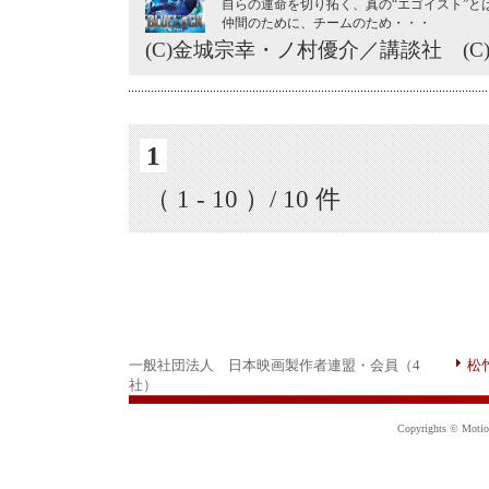
自らの運命を切り拓く、真の“エゴイスト”と
仲間のために、チームのため・・・
(C)金城宗幸・ノ村優介／講談社 (C)C
1
（ 1 - 10 ）/ 10 件
一般社団法人 日本映画製作者連盟・会員（4
松
社）
Copyrights © Motion 