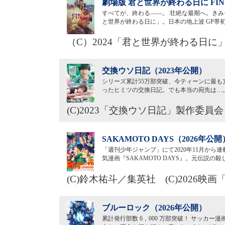
劇場版 君と世界が終わる日に FIN
すべてが、終わる――。 壮絶な最期へ。きみセ
と世界が終わる日に」。日本の地上波 GP帯
（C）2024「君と世界が終わる日に
交換ウソ日記（2023年公開）
シリーズ累計55万部突破、今ティーンに最
ったヒミツの交換日記。でも本当の宛先は…
(C)2023「交換ウソ日記」製作委員会
SAKAMOTO DAYS（2026年公開
「週刊少年ジャンプ」にて2020年11月から
気漫画『SAKAMOTO DAYS』。元伝説
(C)鈴木祐斗／集英社 (C)2026映画
ブルーロック（2026年公開）
累計発行部数 6，000 万部突破！ サッカ