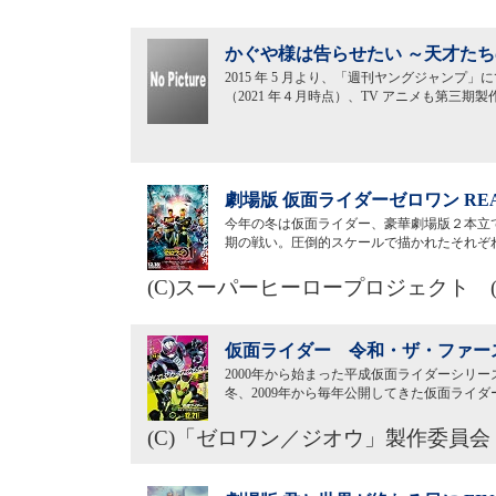
かぐや様は告らせたい ～天才たち
2015 年 5 月より、「週刊ヤングジャンプ
（2021 年４月時点）、TV アニメも第三
劇場版 仮面ライダーゼロワン REAL
今年の冬は仮面ライダー、豪華劇場版２本立
期の戦い。圧倒的スケールで描かれたそれぞ
(C)スーパーヒーロープロジェクト (
仮面ライダー 令和・ザ・ファース
2000年から始まった平成仮面ライダーシリ
冬、2009年から毎年公開してきた仮面ライ
(C)「ゼロワン／ジオウ」製作委員会 