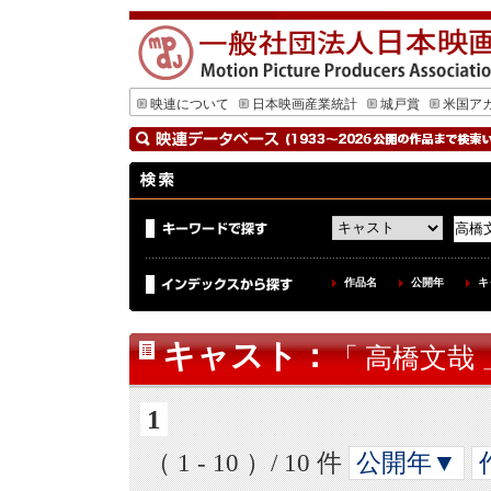
映連について
日本映画産業統計
城戸賞
米国ア
作品名
公開年
キ
キャスト
：
「 高橋文哉 
1
（ 1 - 10 ）/ 10 件
公開年▼