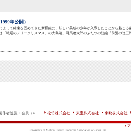
1999年公開）
によって結束を固めてきた新撰組に、妖しい美貌の少年が入隊したことから起こる
は「戦場のメリークリスマス」の大島渚。司馬遼太郎のふたつの短編『前髪の惣三
製作者連盟・会員（4
松竹株式会社
東宝株式会社
東映株式会社
ア
Copyrights © Motion Picture Producers Association of Japan, Inc.