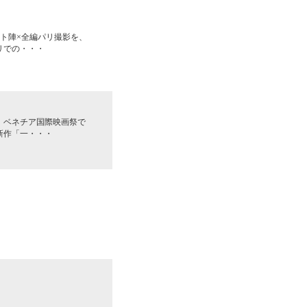
ト陣×全編パリ撮影を、
リでの・・・
、ベネチア国際映画祭で
新作「一・・・