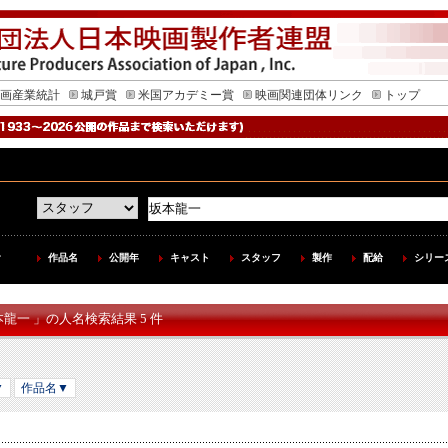
画産業統計
城戸賞
米国アカデミー賞
映画関連団体リンク
トップ
作品名
公開年
キャスト
スタッフ
製作
配給
シリー
本龍一 」の人名検索結果 5 件
▼
作品名▼