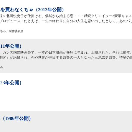
を買わなくちゃ（2012年公開）
様＞北川悦吏子が仕掛ける、偶然から始まる恋・・・精鋭クリエイター×豪華キャス
プロデュース！たとえば、一生の終わりに自分の人生を思い出したとして、あのパ
なくちゃ」製作委員会
011年公開）
。カンヌ国際映画祭で、一本の日本映画が熱狂に包まれ、上映された。それは前年
刺客」が絶賛され、今や世界が注目する監督の一人となった三池崇史監督、待望の
員会
023年公開）
（1986年公開）