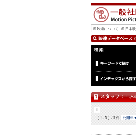
映連について
日本映
スタッフ
：
「 坂
1
（ 1 - 5 ）/ 5 件
公開年