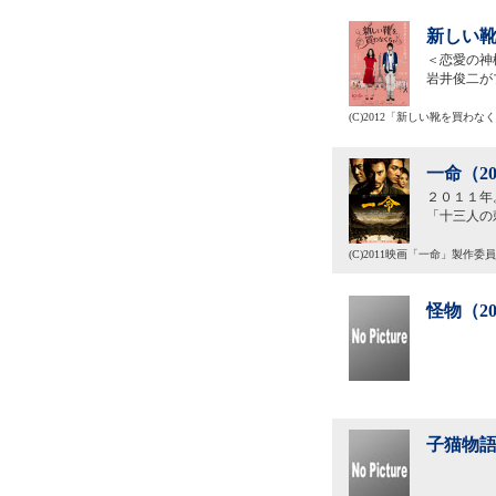
新しい靴
＜恋愛の神
岩井俊二が
(C)2012「新しい靴を買わ
一命（2
２０１１年
「十三人の
(C)2011映画「一命」製作委
怪物（2
子猫物語