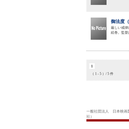
御法度（
厳しい戒律
絵巻。監督
1
（ 1 - 5 ）/ 5 件
一般社団法人 日本映画
社）