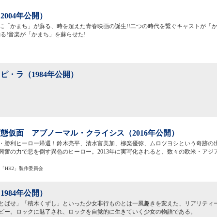
2004年公開）
に「かまち」が蘇る、時を超えた青春映画の誕生!!二つの時代を繋ぐキャストが「か
踊る!音楽が「かまち」を蘇らせた!
ピ・ラ（1984年公開）
態仮面 アブノーマル・クライシス（2016年公開）
・勝利ヒーロー帰還！鈴木亮平、清水富美加、柳楽優弥、ムロツヨシという奇跡の
興奮の力で悪を倒す異色のヒーロー。2013年に実写化されると、数々の欧米・アジ
6「HK2」製作委員会
1984年公開）
とばせ」「積木くずし」といった少女非行ものとは一風趣きを変えた、リアリティ
ビー。ロックに魅了され、ロックを自覚的に生きていく少女の物語である。