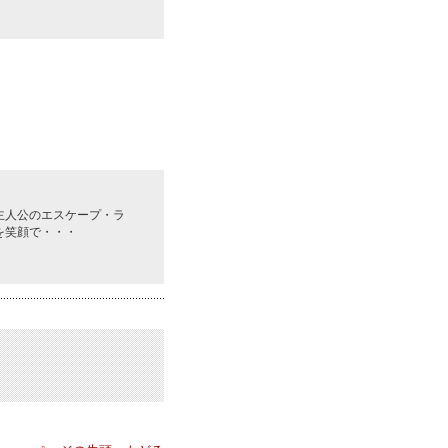
主人公のエスケープ・ラ
を笑顔で・・・