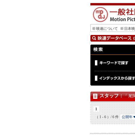
映連について
日本映
スタッフ
：
「 尾
1
（ 1 - 6 ）/ 6 件
公開年