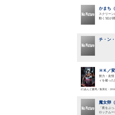
かまち（
スクリーン
動く!絵が
チ・ン・
ＨＫ／変
努力・友情
ィを被った
(C)あんど慶周／集英社・201
魔女卵（
「夜をぶっ
ロックムー