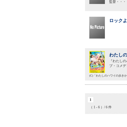
監督・・・
ロックよ
わたしの
『わたしの
ブ・コメデ
(C)「わたしのハワイの歩き
1
（ 1 - 6 ）/ 6 件