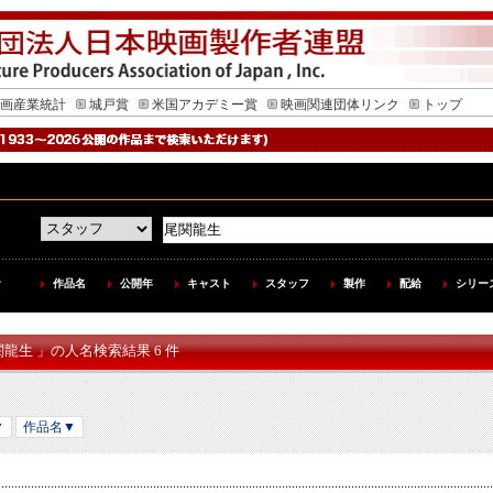
画産業統計
城戸賞
米国アカデミー賞
映画関連団体リンク
トップ
作品名
公開年
キャスト
スタッフ
製作
配給
シリー
関龍生 」の人名検索結果 6 件
▼
作品名▼