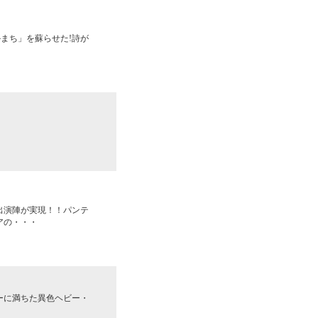
まち」を蘇らせた!詩が
出演陣が実現！！パンテ
アの・・・
ーに満ちた異色ヘビー・