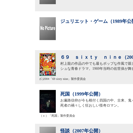
ジュリエット・ゲーム（1989年公
６９ ｓｉｘｔｙ ｎｉｎｅ（20
村上龍の作品の中でも最もポップな作風で親
シュな青春ドラマ。1969年当時の佐世保が
(C)2004「69 sixty nine」製作委員会
死国（1999年公開）
お遍路信仰が今も根付く四国の中、古来、鬼
死者の禍々しく狂おしい怪奇ロマン。
（ｃ）「死国」製作委員会
怪談（2007年公開）