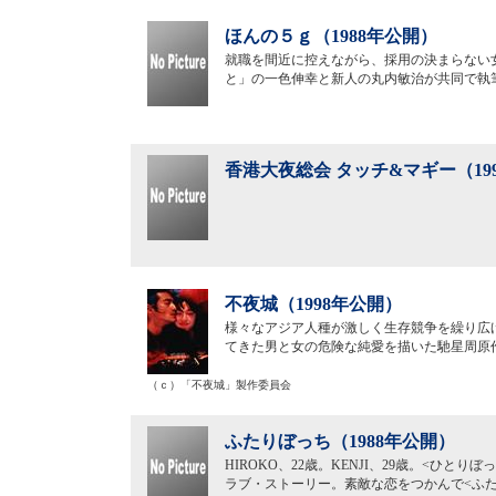
ほんの５ｇ（1988年公開）
就職を間近に控えながら、採用の決まらない
と」の一色伸幸と新人の丸内敏治が共同で執
香港大夜総会 タッチ&マギー（19
不夜城（1998年公開）
様々なアジア人種が激しく生存競争を繰り広
てきた男と女の危険な純愛を描いた馳星周原
（ｃ）「不夜城」製作委員会
ふたりぼっち（1988年公開）
HIROKO、22歳。KENJI、29歳。<ひ
ラブ・ストーリー。素敵な恋をつかんで<ふ