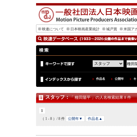
映連について
日本映画産業統計
城戸賞
米国ア
作品名
公開年
キ
スタッフ
：
「 種田陽平 」の人名検索結果 8 件
1
（ 1 - 8 ）/ 8 件
公開年▼
作品名▲