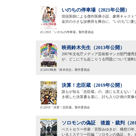
いのちの停車場（2021年公開）
現役医師による傑作医療小説、豪華キャスト
金沢の小さな診療所を舞台に、“いのち”に
(C) 2021「いのちの停車場」製作委員会
映画鈴木先生（2013年公開）
2007年文化庁メディア芸術祭マンガ部門優
が、どこにでも起こりうる問題について過剰
(C)2013映画「鈴木先生」製作委員会
決算！忠臣蔵（2019年公開）
誰もが知る「忠臣蔵」の、誰にも言えない「
き残した決算書を基に、討ち入り計画の実像
(C)2019「決算！忠臣蔵」製作委員会
ソロモンの偽証 後篇・裁判（20
ベストセラー作家・宮部みゆきが、構想15年
いるミステリー巨編「ソロモンの偽証」を、