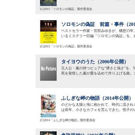
(C)2015「ソロモンの偽証」製作委員会
ソロモンの偽証 前篇・事件（20
ベストセラー作家・宮部みゆきが、構想15年
いるミステリー巨編「ソロモンの偽証」を、
(C)2015「ソロモンの偽証」製作委員会
タイヨウのうた（2006年公開）
主人公・薫の持つピュアな“儚さと強さ”を、YU
死を覚悟した薫が愛を込めて作り上げる曲。
ふしぎな岬の物語（2014年公開）
のどかな太陽と海に抱かれて、時代に流され
は長年、小さなカフェを営んできた。悦子の
(C)2014「ふしぎな岬の物語」製作委員会