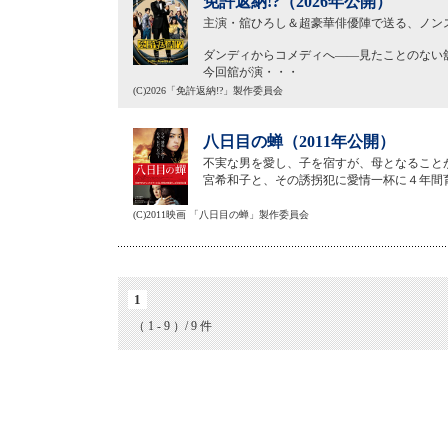
免許返納!?（2026年公開）
主演・舘ひろし＆超豪華俳優陣で送る、ノン
ダンディからコメディへ——見たことのない
今回舘が演・・・
(C)2026「免許返納!?」製作委員会
八日目の蝉（2011年公開）
不実な男を愛し、子を宿すが、母となること
宮希和子と、その誘拐犯に愛情一杯に４年間
(C)2011映画 「八日目の蝉」製作委員会
1
（ 1 - 9 ）/ 9 件