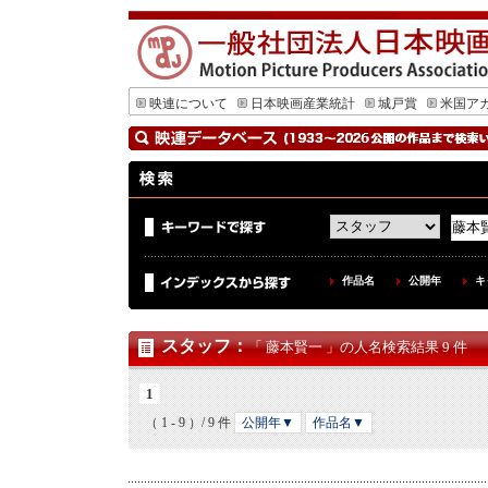
映連について
日本映画産業統計
城戸賞
米国ア
作品名
公開年
キ
スタッフ
：
「 藤本賢一 」の人名検索結果 9 件
1
（ 1 - 9 ）/ 9 件
公開年▼
作品名▼