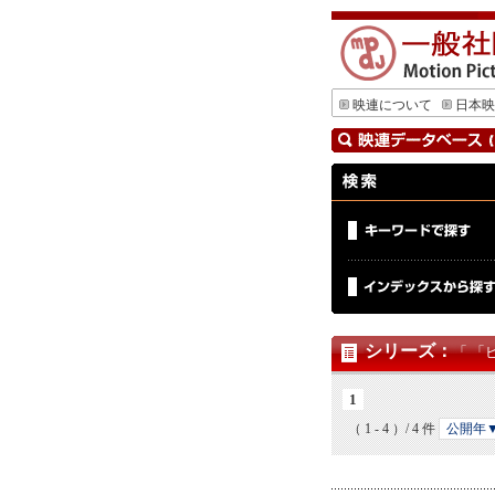
映連について
日本映
シリーズ
：
「 「
1
（ 1 - 4 ）/ 4 件
公開年