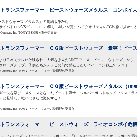
トランスフォーマー ビーストウォーズメタルス コンボイ大変身
ビーストウォーズ メタルス」の劇場版第2作。
サイバトロンVSデストロンの激しい戦いが更にハイクオリティのCG映像で描かれ
uction Company Inc./TOMY/BSM映画製作委員会
トランスフォーマー ＣＧ版ビーストウォーズ 激突！ビースト
10月より日本でテレビ放映され、人気をよんだ3DCGアニメ「ビーストウォーズ」から
クローズアップ。子供たちがテレビの前で熱狂したサイバトロン戦士VSデスト・・
oduction Company Inc./TOMY/ビーストウォーズ映画製作委員会
トランスフォーマー ＣＧ版ビーストウォーズメタルス（199
ギー波を浴び、メタルスとなったビースト戦士！シルバーボルトやクイックストラ
々と登場し、戦いはさらに激化する！
oduction Company Inc./TOMY/ビーストウォーズ映画製作委員会
トランスフォーマー ビーストウォーズ ライオコンボイ危機一
ーストウォーズ」のヒーロー・コンボイが、「II」のヒーロー・ライオコンボイの最