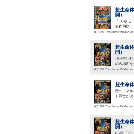
超生命体
開）
「CG版 
前作同様、
(C)1999 Transformer Prod
超生命体
開）
1997年
の名場面を
(C)1998 Transformer Pr
超生命体
謎のエネル
ト戦士が次
(C)1998 Transformer Pr
超生命体
開）
CG版「ビ