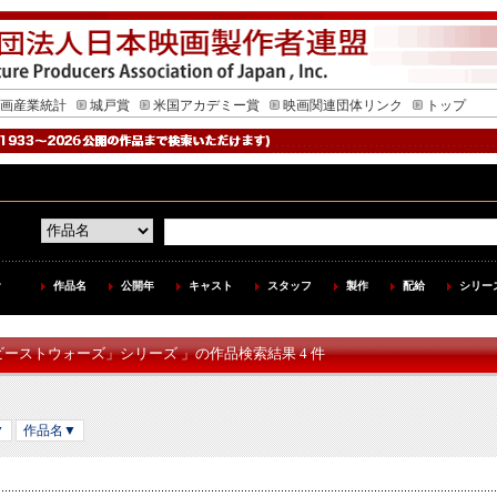
画産業統計
城戸賞
米国アカデミー賞
映画関連団体リンク
トップ
作品名
公開年
キャスト
スタッフ
製作
配給
シリー
ビーストウォーズ」シリーズ 」の作品検索結果 4 件
▼
作品名▼