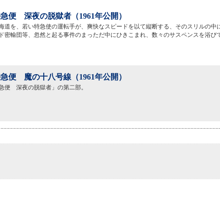
急便 深夜の脱獄者（1961年公開）
海道を、若い特急使の運転手が、爽快なスピードを以て縦断する、そのスリルの中
ド密輸団等、忽然と起る事件のまっただ中にひきこまれ、数々のサスペンスを浴び
急便 魔の十八号線（1961年公開）
急便 深夜の脱獄者」の第二部。