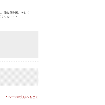
に、脱獄死刑囚、そして
てくりひ・・・
ページの先頭へもどる