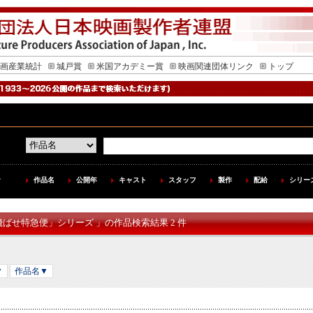
画産業統計
城戸賞
米国アカデミー賞
映画関連団体リンク
トップ
作品名
公開年
キャスト
スタッフ
製作
配給
シリー
飛ばせ特急便」シリーズ 」の作品検索結果 2 件
▼
作品名▼