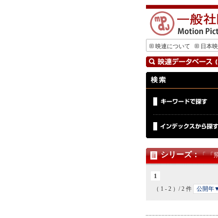
映連について
日本映
シリーズ
：
「 「
1
（ 1 - 2 ）/ 2 件
公開年