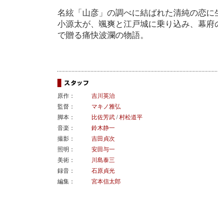
名絃「山彦」の調べに結ばれた清純の恋に
小源太が、颯爽と江戸城に乗り込み、幕府
で贈る痛快波瀾の物語。
原作：
吉川英治
監督：
マキノ雅弘
脚本：
比佐芳武
/
村松道平
音楽：
鈴木静一
撮影：
吉田貞次
照明：
安田与一
美術：
川島泰三
録音：
石原貞光
編集：
宮本信太郎