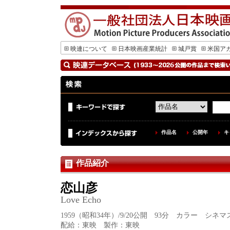
映連について
日本映画産業統計
城戸賞
米国ア
作品名
公開年
キ
作品紹介
恋山彦
Love Echo
1959（昭和34年）/9/20公開 93分 カラー シネ
配給：東映 製作：東映