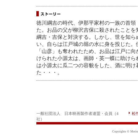
徳川綱吉の時代、伊那平家村の一族の首領
た。お品の父が柳沢吉保に殺されたことを
綱吉・吉保と対決する。しかし、世を知ら
い、自らは江戸城の堀の水に身を投じた。
「山彦」も奪われたため、お品は江戸に向
けられた小源太は、画師・英一蝶に助けら
は小源太に瓜二つの容貌をした、酒に明け
た・・・。
一般社団法人 日本映画製作者連盟・会員（4
松
社）
Copyrights © Motion 