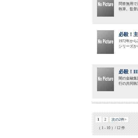
問答無用で
執筆。監督
必殺！主
1972年
シリーズか
必殺！I
闇の金融集
行の共同執
1
2
次の2件>
（ 1 - 10 ）/ 12 件