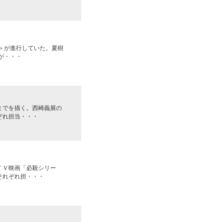
＞が進行していた。夏樹
が・・・
までを描く。西崎義展の
ぞれ担当・・・
ＴＶ映画「必殺シリー
それぞれ担・・・