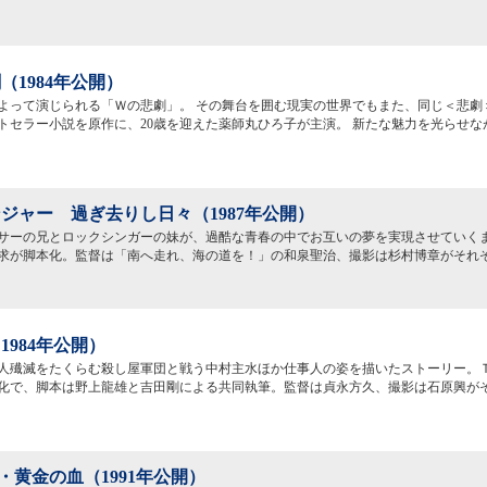
（1984年公開）
よって演じられる「Ｗの悲劇」。 その舞台を囲む現実の世界でもまた、同じ＜悲劇
トセラー小説を原作に、20歳を迎えた薬師丸ひろ子が主演。 新たな魅力を光らせな
ジャー 過ぎ去りし日々（1987年公開）
サーの兄とロックシンガーの妹が、過酷な青春の中でお互いの夢を実現させていく
求が脚本化。監督は「南へ走れ、海の道を！」の和泉聖治、撮影は杉村博章がそれ
1984年公開）
人殱滅をたくらむ殺し屋軍団と戦う中村主水ほか仕事人の姿を描いたストーリー。
化で、脚本は野上龍雄と吉田剛による共同執筆。監督は貞永方久、撮影は石原興が
・黄金の血（1991年公開）