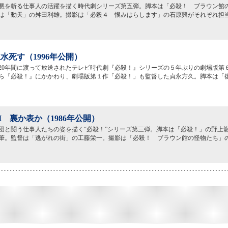
悪を斬る仕事人の活躍を描く時代劇シリーズ第五弾。脚本は「必殺！ ブラウン館
は「動天」の舛田利雄。撮影は「必殺４ 恨みはらします」の石原興がそれぞれ担
水死す（1996年公開）
から20年間に渡って放送されたテレビ時代劇『必殺！』シリーズの５年ぶりの劇場版第
ら『必殺！』にかかわり、劇場版第１作「必殺！」も監督した貞永方久。脚本は「
II 裏か表か（1986年公開）
団と闘う仕事人たちの姿を描く“必殺！”シリーズ第三弾。脚本は「必殺！」の野上
筆。監督は「逃がれの街」の工藤栄一。撮影は「必殺！ ブラウン館の怪物たち」