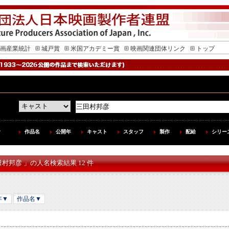
画産業統計
城戸賞
米国アカデミー賞
映画関連団体リンク
トップ
作品名
公開年
キャスト
スタッフ
製作
配給
シリー
田村邦彦 」の人名検索結果 12 件
年▼
作品名▼