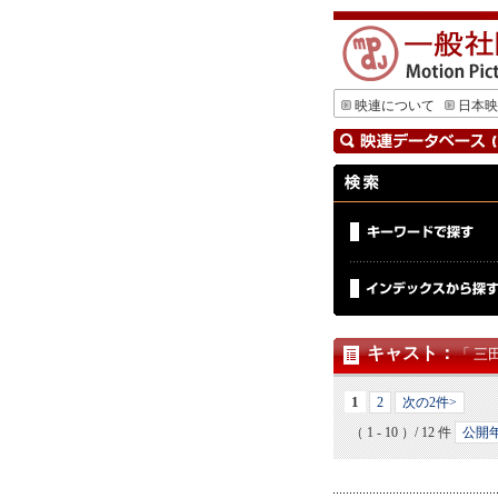
映連について
日本映
キャスト
：
「 三
1
2
次の2件>
（ 1 - 10 ）/ 12 件
公開