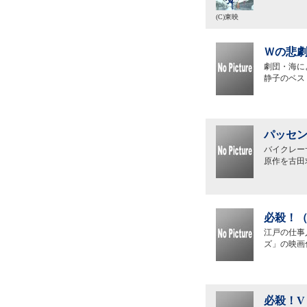
(C)東映
Ｗの悲劇
劇団・海に
静子のベス
パッセン
バイクレー
原作を古田
必殺！（
江戸の仕事
ズ」の映画
必殺！V