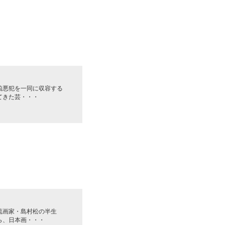
凶悪犯を一同に収容する
てきた芸・・・
流画家・島村松の半生
ら、日本画・・・