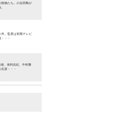
の怪物たち」の吉田剛が
当。
６作。監督は初期テレビ
復・・・
龍雄、保利吉紀、中村勝
の石原・・・