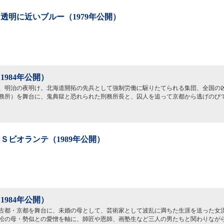
透明に近いブルー（1979年公開）
1984年公開）
、明治の夜明け。北海道開拓の先兵として強制労働に駆りたてられる集団、全国の
務所）を舞台に、鬼典獄と恐れられた刑務所長と、囚人を追って京都から逃げのび
Ｓビオランテ（1989年公開）
1984年公開）
古都・京都を舞台に、未婚の母として、芸術家として波乱に満ちた生涯を送った女
松の母・勢似との愛憎を軸に、師匠や恩師、画塾生など三人の男たちと関わりなが