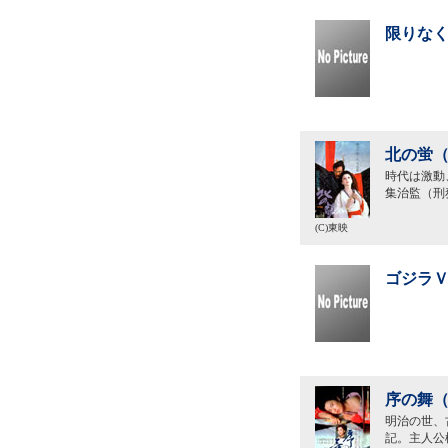
限りなく
北の蛍（
時代は激動
集治監（刑
(C)東映
ゴジラＶ
序の舞（
明治の世、
記。主人公