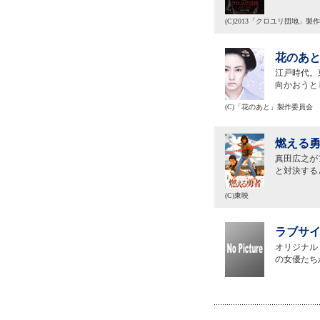
(C)2013「クロユリ団地」製
花のあと
江戸時代。
向かおうと
(C)「花のあと」製作委員会
燃える勇
真田広之が
と対決する
(C)東映
ラブサイ
オリジナル
の女優たち