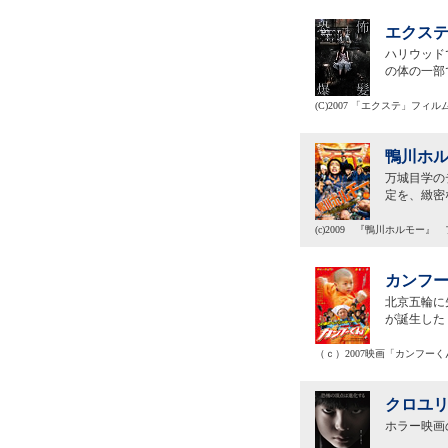
エクステ
ハリウッド
の体の一部
(C)2007 「エクステ」フィ
鴨川ホル
万城目学の
定を、緻密
(c)2009 『鴨川ホルモー
カンフー
北京五輪に
が誕生した
（ｃ）2007映画「カンフー
クロユリ
ホラー映画