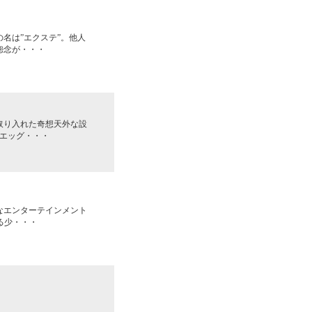
名は”エクステ”。他人
怨念が・・・
取り入れた奇想天外な設
エッグ・・・
なエンターテインメント
る少・・・