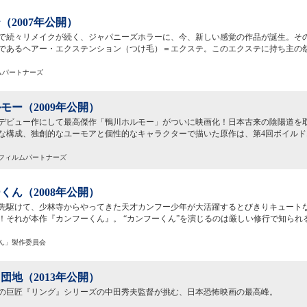
（2007年公開）
で続々リメイクが続く、ジャパニーズホラーに、今、新しい感覚の作品が誕生。その
であるヘアー・エクステンション（つけ毛）＝エクステ。このエクステに持ち主の
ルムパートナーズ
モー（2009年公開）
デビュー作にして最高傑作「鴨川ホルモー」がついに映画化！日本古来の陰陽道を
な構成、独創的なユーモアと個性的なキャラクターで描いた原作は、第4回ボイルド
』 フィルムパートナーズ
くん（2008年公開）
先駆けて、少林寺からやってきた天才カンフー少年が大活躍するとびきりキュート
！それが本作『カンフーくん』。 “カンフーくん”を演じるのは厳しい修行で知られ
くん」製作委員会
団地（2013年公開）
の巨匠『リング』シリーズの中田秀夫監督が挑む、日本恐怖映画の最高峰。