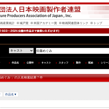
画産業統計
城戸賞
米国アカデミー賞
映画関連団体リンク
トップ
作品名
公開年
キャスト
スタッフ
製作
配給
シリー
藤めぐみ 」の人名検索結果 7 件
▼
作品名▼