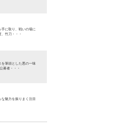
を手に取り、戦いの場に
度、竹刀・・・
スを筆頭とした悪の一味
公募者・・・
ュな魅力を振りまく注目