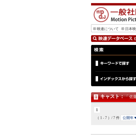
映連について
日本映
キャスト
：
「 佐
1
（ 1 - 7 ）/ 7 件
公開年