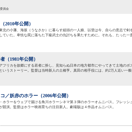
作委員会
（2010年公開）
東北の小藩、海坂（うなさか）に暮らす組頭の一人娘、以登は今、自らの意志で剣
していた。卑怯な罠に落ちた下級武士の仇討ちを果たすために。それも、たった一
者（1981年公開）
アフリカを故郷にする若者に扮し、見知らぬ日本の地方都市にやってきて土地のボ
というストーリー。監督は当時新人の土橋亨。真田の相手役には、約2万人近い一般
コ／妖赤のホラー（2006年公開）
・ホラーをウェブで届ける角川ホラーシネマ第３弾のホラーオムニバス。フレッシ
が競演。監督はホラー映画育ちの注目新人。劇場版は４作品オムニバス。