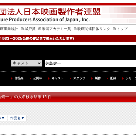
画産業統計
城戸賞
米国アカデミー賞
映画関連団体リンク
トップ
作品名
公開年
キャスト
スタッフ
製作
配給
シリー
島健一 」の人名検索結果 15 件
年▼
作品名▼