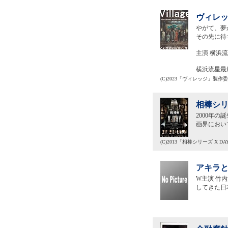
ヴィレッ
やがて、夢
その先に待
主演 横浜
横浜流星最
(C)2023「ヴィレッジ」製作
相棒シリ
2000年
画界において
(C)2013「相棒シリーズ X 
アキラと
W主演 竹
してきた日