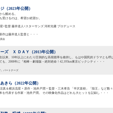
ジ（2023年公開）
から醒める。
ち受けるのは、希望か絶望か。
流星×監督 藤井道人×スターサンズ 河村光庸 プロデュース
新作は藤井道人監督と・・・
委員会
ーズ Ｘ ＤＡＹ（2013年公開）
の誕生以来、10年以上にわたり圧倒的な高視聴率を維持し、もはや国民的ドラマとも呼
も、2008年に『相棒－劇場版－絶対絶命！42,195km東京ビックシティ・・・
DAY」パートナーズ
あきら（2022年公開）
内涼真＆横浜流星 × 原作・池井戸潤 × 監督・三木孝浩 「半沢直樹」「陸王」など
本を代表する作家・池井戸潤。 その映像化作品はどれも大ヒットを記録し・・・