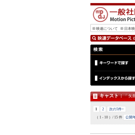
映連について
日本映
キャスト
：
「 矢
1
2
次の5件>
（ 1 - 10 ）/ 15 件
公開