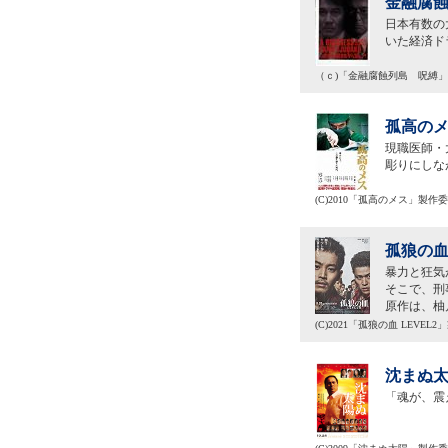
金融腐蝕
日本有数の
いた経済ド
（ｃ)「金融腐蝕列島 呪縛
孤高のメ
現職医師・
彫りにしな
(C)2010「孤高のメス」製作
孤狼の血
暴力と狂気
そこで、刑
原作は、柚
(C)2021「孤狼の血 LEVEL
沈まぬ太
「魂が、震