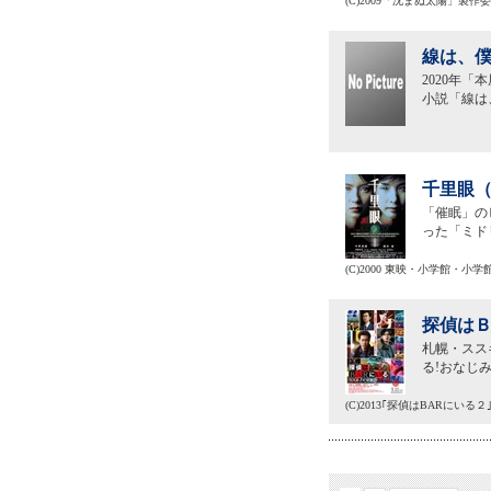
(C)2009「沈まぬ太陽」製作
線は、僕
2020年「
小説「線は
千里眼（
「催眠」の
った「ミド
(C)2000 東映・小学館・小
探偵はＢ
札幌・スス
る!おなじ
(C)2013｢探偵はBARにいる