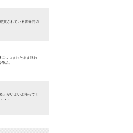
から絶賛されている青春芸術
謎につつまれたまま終わ
督作品。
る』がいよいよ帰ってく
か・・・