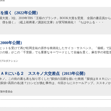
委員会
を描く（2022年公開）
本屋大賞」3位、2019年TBS「王様のブランチ」BOOK大賞を受賞、 全国の書店員
、僕を描く」（砥上裕將著／講談社文庫）が実写映画化！ 『ちはやふる・・・
2000年公開）
ヒットを受けて再び松岡圭祐の原作を映画化したサイコ・サスペンス。「催眠」で
リの猿」がこの「千里眼」でも重要なキーワードとして全編を貫く。麻生学の初監
学館プロダクション
ＡＲにいる２ ススキノ大交差点（2013年公開）
キノ。この街の裏も表も知り尽くした“探偵の活躍を描いた映画『探偵はＢＡＲにい
み探偵×高田の名(迷？)コンビが挑む事件は、今回さらにスケールアップ。ススキノ
２｣製作委員会