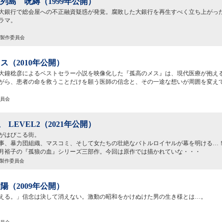
列島 呪縛（1999年公開）
大銀行で総会屋への不正融資疑惑が発覚。腐敗した大銀行を再生すべく立ち上がっ
ラマ。
」製作委員会
ス（2010年公開）
大鐘稔彦によるベストセラー小説を映像化した『孤高のメス』は、現代医療が抱え
がら、患者の命を救うことだけを願う医師の信念と、その一途な想いが周囲を変え
委員会
 LEVEL2（2021年公開）
がはびこる街。
事、暴力団組織、マスコミ、そして女たちの壮絶なバトルロイヤルが幕を明ける…
月裕子の『孤狼の血』シリーズ三部作。今回は原作では描かれていな・・・
2」製作委員会
陽（2009年公開）
える。」信念は決して消えない。激動の昭和をかけぬけた男の生き様とは…。