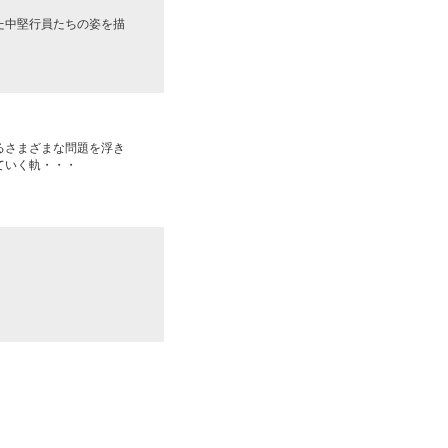
た中堅行員たちの姿を描
るさまざまな問題を浮き
ていく軌・・・
！