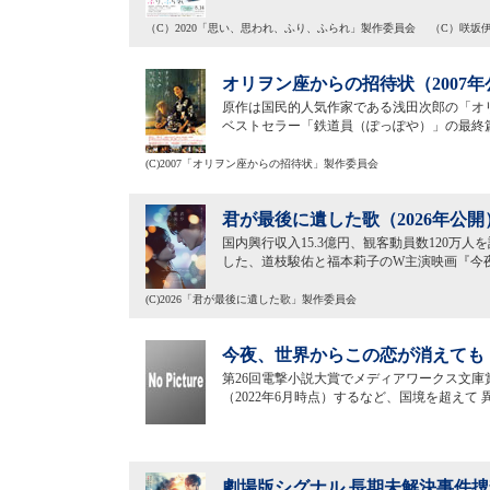
（C）2020「思い、思われ、ふり、ふられ」製作委員会 （C）咲坂
オリヲン座からの招待状（2007年
原作は国民的人気作家である浅田次郎の「オリ
ベストセラー「鉄道員（ぽっぽや）」の最終
(C)2007「オリヲン座からの招待状」製作委員会
君が最後に遺した歌（2026年公開
国内興行収入15.3億円、観客動員数120万
した、道枝駿佑と福本莉子のW主演映画『今夜
(C)2026「君が最後に遺した歌」製作委員会
今夜、世界からこの恋が消えても（
第26回電撃小説大賞でメディアワークス文庫
（2022年6月時点）するなど、国境を超えて
劇場版シグナル 長期未解決事件捜査