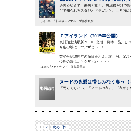
過去を変えて、未来を救え。 無線機だけで繋
どで知られるスタジオドラゴンと、世界的に高
（C）2021「劇場版シグナル」製作委員会
Ｚアイランド（2015年公開）
哀川翔主演最新作 × 監督・脚本：品川ヒ
今度の敵は…ヤクザと“Ｚ”！！
芸能生活30周年の節目を迎えた哀川翔、記念
今度の敵は…ヤクザとZ＜・・・
(C)2015「Zアイランド」製作委員会
ヌードの夜愛は惜しみなく奪う（2
『死んでもいい』『ヌードの夜』」『夜がま
1
2
次の6件>