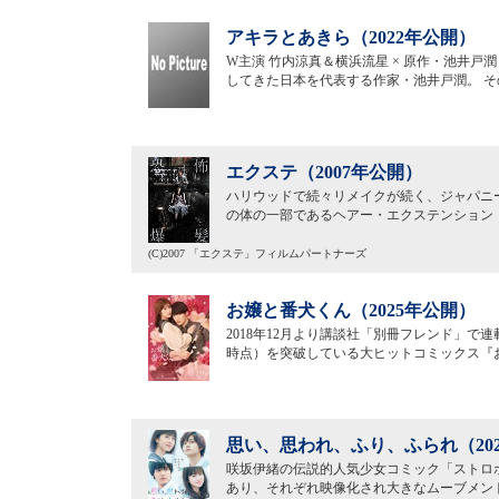
アキラとあきら（2022年公開）
W主演 竹内涼真＆横浜流星 × 原作・池井戸
してきた日本を代表する作家・池井戸潤。 
エクステ（2007年公開）
ハリウッドで続々リメイクが続く、ジャパニ
の体の一部であるヘアー・エクステンション
(C)2007 「エクステ」フィルムパートナーズ
お嬢と番犬くん（2025年公開）
2018年12月より講談社「別冊フレンド」で連
時点）を突破している大ヒットコミックス『
思い、思われ、ふり、ふられ（20
咲坂伊緒の伝説的人気少女コミック「ストロ
あり、それぞれ映像化され大きなムーブメント