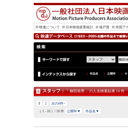
映連について
日本映画産業統計
城戸賞
米国ア
作品名
公開年
キ
スタッフ
：
「 柳田裕男 」の人名検索結果 16 件
1
2
次の6件>
（ 1 - 10 ）/ 16 件
公開年▼
作品名▼