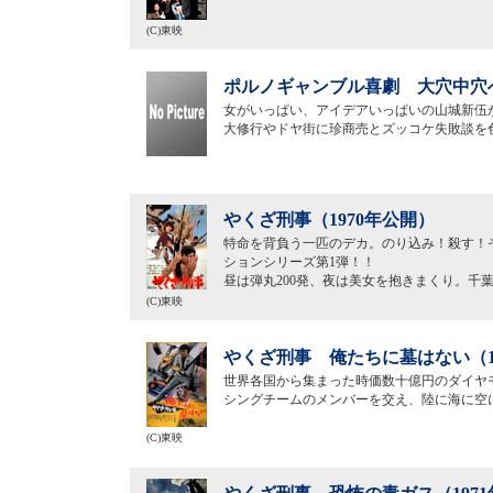
(C)東映
ポルノギャンブル喜劇 大穴中穴へ
女がいっぱい、アイデアいっぱいの山城新伍
大修行やドヤ街に珍商売とズッコケ失敗談を
やくざ刑事（1970年公開）
特命を背負う一匹のデカ。のり込み！殺す！
ションシリーズ第1弾！！
昼は弾丸200発、夜は美女を抱きまくり。千
(C)東映
やくざ刑事 俺たちに墓はない（1
世界各国から集まった時価数十億円のダイヤ
シングチームのメンバーを交え、陸に海に空
(C)東映