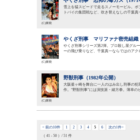
やくざ刑事 恐怖の毒ガス（197
雪上を猛スピードで走るスノーモービル。ボ
トバイの集団戦など、吹き替えなしの千葉真
(C)東映
やくざ刑事 マリファナ密売組織（
やくざ刑事シリーズ第2弾。プロ殺し屋グル
ーの飛び乗りなど、千葉真一ならではのアク
(C)東映
野獣刑事（1982年公開）
大阪釜ヶ崎を舞台に一人のはみ出し刑事の犯
作。“野獣刑事”には演技派・緒方拳。薄幸
(C)東映
5
< 前の10件
1
2
3
4
6
次の1件>
（ 41 - 50 ）/ 51 件