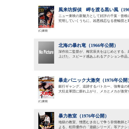
風来坊探偵 岬を渡る黒い風（19
ニュー東映の新魅力として好評の千葉・曾根
究明していくうちに、凶悪残忍なる密輸団と
(C)東映
北海の暴れ竜（1966年公開）
深作欣二監督が、梅宮辰夫をはじめとする、
上げた、スピード感あふれるアクション作品
暴走パニック大激突（1976年公開
銀行ギャング、追跡するパトカー、強奪金の
大狂走軍団に膨れ上がり、メカとメカが激突す
(C)東映
暴力教室（1976年公開）
地獄の教室、憎悪むき出しで争う非情教師と
よる、松田優作の「遊戯シリーズ」等アクシ