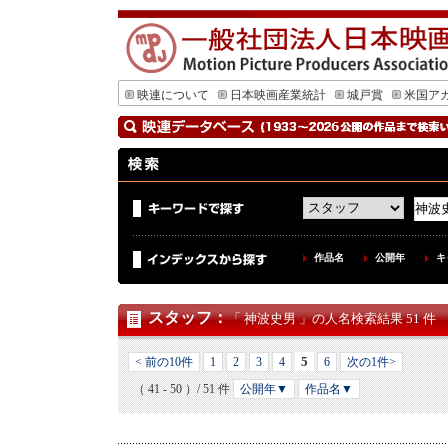
映連について
日本映画産業統計
城戸賞
米国ア
作品名
公開年
キ
スタッフ
：
「 神波史男 」の人名検索結果 51 件
5
< 前の10件
1
2
3
4
6
次の1件>
（ 41 - 50 ）/ 51 件
公開年▼
作品名▼