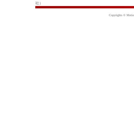
社）
Copyrights © Motion 