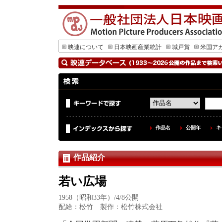
映連について
日本映画産業統計
城戸賞
米国ア
作品名
公開年
キ
作品紹介
若い広場
1958（昭和33年）/4/8公開
配給：松竹 製作：松竹株式会社