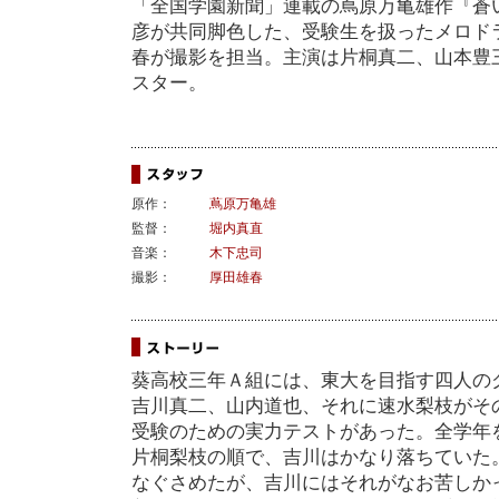
「全国学園新聞」連載の蔦原万亀雄作『蒼
彦が共同脚色した、受験生を扱ったメロド
春が撮影を担当。主演は片桐真二、山本豊
スター。
原作：
蔦原万亀雄
監督：
堀内真直
音楽：
木下忠司
撮影：
厚田雄春
葵高校三年Ａ組には、東大を目指す四人の
吉川真二、山内道也、それに速水梨枝がそ
受験のための実力テストがあった。全学年
片桐梨枝の順で、吉川はかなり落ちていた
なぐさめたが、吉川にはそれがなお苦しか