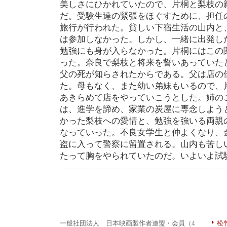
美しさにひかれていたので、片桐と梨枝の
だ。受験生達の緊張をほぐすために、担任
旅行が行われた。貧しい下宿生活の山内と
は参加しなかった。しかし、一緒に出発し
勉強にも身が入らなかった。片桐にはこの
った。奈良で梨枝と将来を誓いあっていた
父の死が知らされたからである。父は店の
た。母もなく、また幼い弟妹もいるので、
あきらめて店をやっていこうとした。姉の
は、進学を諦め、家業の炭屋に専念しよう
かった梨枝への愛情と、勉強を強いる両親
なっていった。不良女学生と仲よくなり、
盗に入って警察に留置される。山内も苦し
たって胸をやられていたのだ。いよいよ試
一般社団法人 日本映画製作者連盟・会員（4
松