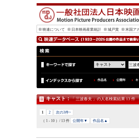
映連について
日本映画産業統計
城戸賞
米国ア
作品名
公開年
キ
キャスト
：
「 三波春夫 」の人名検索結果 13 件
1
2
次の3件>
（ 1 - 10 ）/ 13 件
公開年▼
作品名▲