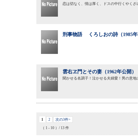
恋は切なく、情は厚く、ドスの中行くやくざ
刑事物語 くろしおの詩（1985
雲右ヱ門とその妻（1962年公開）
聞かせる名調子！泣かせる夫婦愛！男の意地
1
2
次の3件>
（ 1 - 10 ）/ 13 件