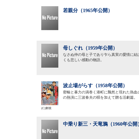
若親分（1965年公開）
母しぐれ（1959年公開）
なさぬ仲の母と子であり乍ら真実の愛情に結
くも悲しい感動の物語。
波止場がらす（1958年公開）
密輸と暴力の渦巻く港町に飄然と現れた熱血
の熱演に三波春夫の唄を加えて贈る活劇篇。
(C)東映
中乗り新三・天竜鴉（1960年公開