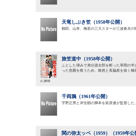
天竜しぶき笠（1958年公開）
鶴田、山本、梅若の三大スターが三波春夫の
旅笠道中（1958年公開）
ふとした弾みで弟分源太郎を斬った草間の半
った危難を救うため、敢然と長脇差を抜く橋
(C)東映
千両鴉（1961年公開）
宇野正男と岸生朗の脚本を萩原遼が監督した
関の弥太ッペ（1959）（1959年