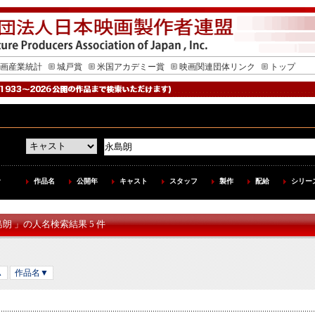
画産業統計
城戸賞
米国アカデミー賞
映画関連団体リンク
トップ
作品名
公開年
キャスト
スタッフ
製作
配給
シリー
島朗 」の人名検索結果 5 件
▲
作品名▼