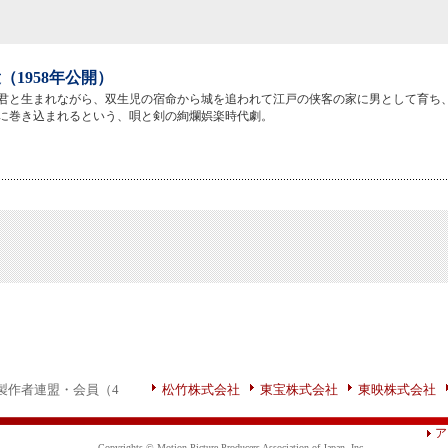
（1958年公開）
君と生まれながら、双生児の宿命から城を追われて江戸の侠客の家に男として育ち
に巻き込まれるという、唄と剣の絢爛娯楽時代劇。
製作者連盟・会員（4
松竹株式会社
東宝株式会社
東映株式会社
ア
Copyrights © Motion Picture Producers Association of Japan, Inc.