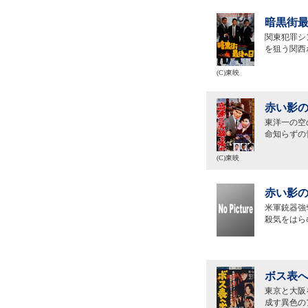
暗黒街最
関東犯罪シ
を狙う関西
(C)東映
赤い影の
東洋一の空
命知らずの
(C)東映
赤い影の
米軍銃器強
殺気をはら
ボス表へ
東京と大阪
成す異色の