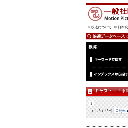
映連について
日本映
キャスト
：
「 永
1
（ 1 - 5 ）/ 5 件
公開年