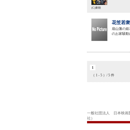
(C)東映
花笠若衆
扇山藩の姫
のお家騒動
1
（ 1 - 5 ）/ 5 件
一般社団法人 日本映画
社）