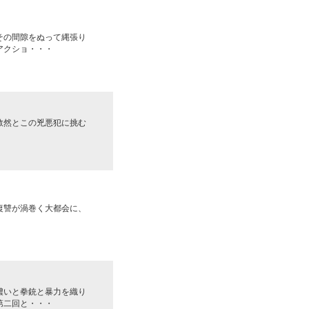
その間隙をぬって縄張り
アクショ・・・
敢然とこの兇悪犯に挑む
復讐が渦巻く大都会に、
濃いと拳銃と暴力を織り
第二回と・・・