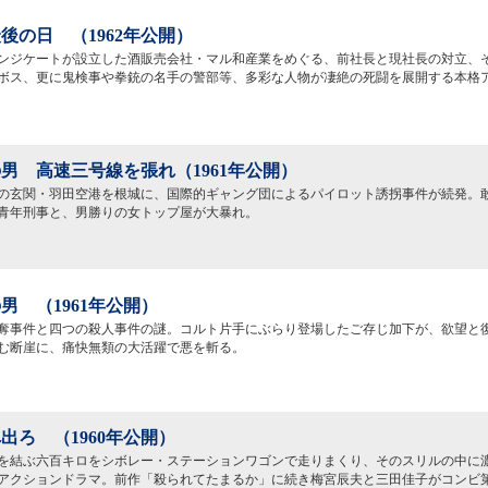
後の日 （1962年公開）
ンジケートが設立した酒販売会社・マル和産業をめぐる、前社長と現社長の対立、
ボス、更に鬼検事や拳銃の名手の警部等、多彩な人物が凄絶の死闘を展開する本格
男 高速三号線を張れ（1961年公開）
の玄関・羽田空港を根城に、国際的ギャング団によるパイロット誘拐事件が続発。
青年刑事と、男勝りの女トップ屋が大暴れ。
男 （1961年公開）
奪事件と四つの殺人事件の謎。コルト片手にぶらり登場したご存じ加下が、欲望と
む断崖に、痛快無類の大活躍で悪を斬る。
出ろ （1960年公開）
を結ぶ六百キロをシボレー・ステーションワゴンで走りまくり、そのスリルの中に
アクションドラマ。前作「殺られてたまるか」に続き梅宮辰夫と三田佳子がコンビ