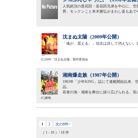
人気絶頂の貴花田・若花田兄弟を中心に、空
男、モックンこと本木雅弘がまわし姿もあで
沈まぬ太陽（2009年公開）
「魂が、震える。」信念は決して消えない。
(C)2009「沈まぬ太陽」製作委員会
湘南爆走族（1987年公開）
1983年「少年KING」誌にて連載開始以
品。
若者の海・湘南を舞台に繰り広げられる、笑
(C)東映
1
2
次の8件>
（ 1 - 10 ）/ 18 件