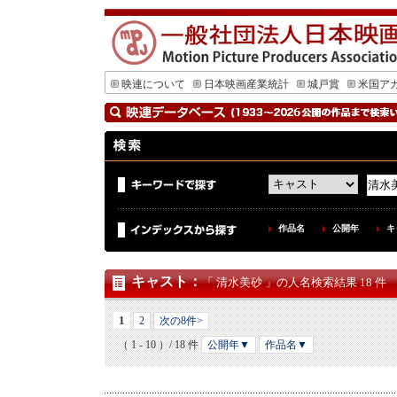
映連について
日本映画産業統計
城戸賞
米国ア
作品名
公開年
キ
キャスト
：
「 清水美砂 」の人名検索結果 18 件
1
2
次の8件>
（ 1 - 10 ）/ 18 件
公開年▼
作品名▼