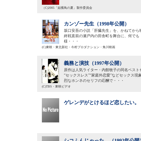
（C)2005「姑獲鳥の夏」製作委員会
カンゾー先生（1998年公開）
坂口安吾の小説「肝臓先生」を、かねてから
終戦直前の瀬戸内の田舎町を舞台に、何でも
様・・・
(C)東映・東北新社・今村プロダクション・角川映画
義務と演技（1997年公開）
原作は人気ライター・内館牧子の同名ベスト
“セックスレス”“家庭外恋愛”などセックス
烈なホンネのセリフの応酬で・・・
(C)TBS・東映ビデオ
ゲレンデがとけるほど恋したい。（
シコふんじゃった。（1992年公開