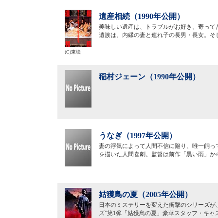
遺産相続（1990年公開）
美味しい遺産は、トラブルがお好き。寄って
遺族は、内縁の妻と連れ子の長男・長女。そ
(C)東映
稲村ジェーン（1990年公開）
うなぎ（1997年公開）
妻の浮気によって人間不信に陥り、唯一飼っ
を描いた人間喜劇。監督は前作「黒い雨」か
姑獲鳥の夏（2005年公開）
日本のミステリーを変えた衝撃のシリーズが
ズ”第1弾「姑獲鳥の夏」豪華スタッフ・キャ