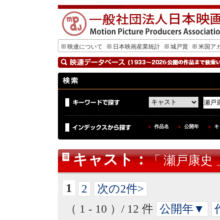
映連について
日本映画産業統計
城戸賞
米国ア
作品名
公開年
キ
キャスト
：
「 瀬戸康史 
1
2
次の2件>
（ 1 - 10 ）/ 12 件
公開年▼