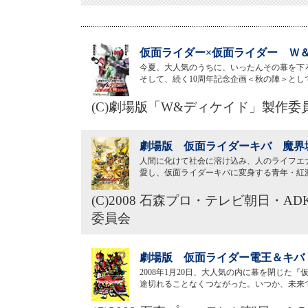
仮面ライダー×仮面ライダー Ｗ＆
今夏、大人気のうちに、いったんその幕を下
そして、続く10周年記念企画＜秋の陣＞と
(C)劇場版「W&ディケイド」製作委
劇場版 仮面ライダーキバ 魔界城
人間に化けて社会に溶け込み、人のライフエ
愛し、仮面ライダーキバに変身する青年・紅
(C)2008 石森プロ・テレビ朝日
委員会
劇場版 仮面ライダー電王＆キバ 
2008年1月20日、大人気の内に幕を閉じ
途切れることなくつながった。いつか、未来