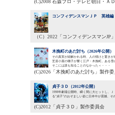
(C)2008 石森プロ・テレビ朝日・
コンフィデンスマンＪＰ 英雄編（
（C）2022「コンフィデンスマンJP
木挽町のあだ討ち（2026年公開）
その真実が紐解かれる時、人の情けと驚きが
芝居小屋の囃子が響く江戸・木挽町。ある雪
そこには誰も知ることのなかった＜・・・
(C)2026「木挽町のあだ討ち」製作
貞子３Ｄ（2012年公開）
1998年劇場公開時、瞬く間に大ヒットし、
る“貞子”のおぞましい姿に日本中が震撼、
(C)2012「貞子３Ｄ」製作委員会