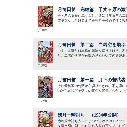
月笛日笛 完結篇 千丈ヶ原の激斗
善と悪の葛藤が織りなし、遂に月笛日笛の二
雪辱をなしとげるまでを数奇を極めて描く興
(C)東映
月笛日笛 第二篇 白馬空を飛ぶ（
いよいよ事件は本格的興味を盛り上げる。悪
り、二管の名笛が宿敵の糸をひいての興趣あ
(C)東映
月笛日笛 第一篇 月下の若武者（
その昔御室の竹藪から切り出され、不思議に
の波乱が綾どる数々の事件を背景に少年ファ
(C)東映
残月一騎討ち （1954年公開）
赤穂浪士討ち入りにまつわる数々のエピソー
友情と恋に彩られた討ち入り前夜を描いた娯