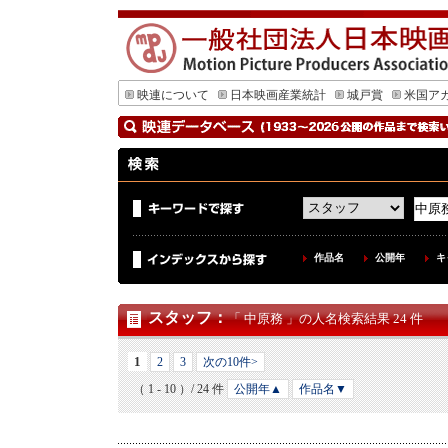
映連について
日本映画産業統計
城戸賞
米国ア
作品名
公開年
キ
スタッフ
：
「 中原務 」の人名検索結果 24 件
1
2
3
次の10件>
（ 1 - 10 ）/ 24 件
公開年▲
作品名▼