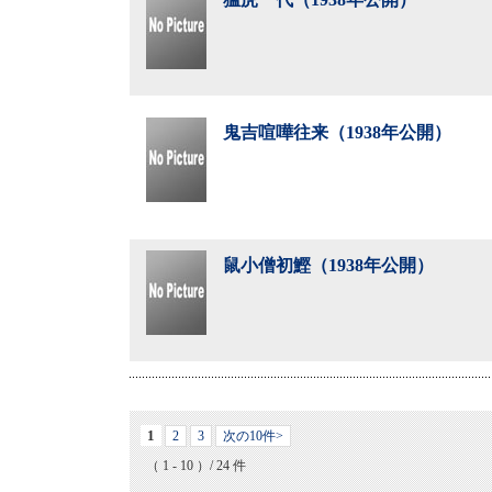
鬼吉喧嘩往来（1938年公開）
鼠小僧初鰹（1938年公開）
1
2
3
次の10件>
（ 1 - 10 ）/ 24 件