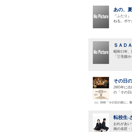
あの、夏
『ふたり』
ねる。ボケ
ＳＡＤＡ
昭和11年
「三毛猫ホ
その日の
2005年
の「その日
（c）2008「その日の前に」
転校生-
おれがあい
画の名匠・