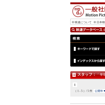
映連について
日本映
スタッフ
：
「 學
1
（ 1 - 5 ）/ 5 件
公開年