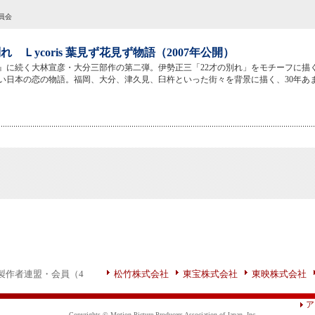
員会
れ Ｌycoris 葉見ず花見ず物語（2007年公開）
』に続く大林宣彦・大分三部作の第二弾。伊勢正三「22才の別れ」をモチーフに描
い日本の恋の物語。福岡、大分、津久見、臼杵といった街々を背景に描く、30年あ
製作者連盟・会員（4
松竹株式会社
東宝株式会社
東映株式会社
ア
Copyrights © Motion Picture Producers Association of Japan, Inc.