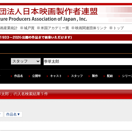
画産業統計
城戸賞
米国アカデミー賞
映画関連団体リンク
トップ
作品名
公開年
キャスト
スタッフ
製作
配給
シリー
草太郎 」の人名検索結果 5 件
▼
作品名▼