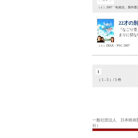
（ｃ）2007「転校生」製作委
22才の別
『なごり雪
まりに切な
（ｃ）DIAX・PSC 2007
1
（ 1 - 5 ）/ 5 件
一般社団法人 日本映画
社）