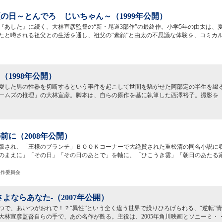
の日～とんでろ じいちゃん～（1999年公開）
『あした』に続く、大林宣彦監督の“新・尾道3部作”の最終作。小学5年の由太は、
たと噂される祖父との生活を通し、祖父の“素顔”と由太の不思議な体験を、コミカ
（1998年公開）
、愛した男の性器を切断するという事件を起こして世間を騒がせた阿部定の半生を綴
ームズの推理」の大林宣彦。脚本は、自らの原作を基に執筆した西澤裕子。撮影を
前に（2008年公開）
に出版され、「王様のブランチ」ＢＯＯＫコーナーで大絶賛された重松清の同名小説に
のまえに」「その日」「その日のあとで」を軸に、「ひこうき雲」「朝日のあたる
製作委員会
さよならあなた-（2007年公開）
つで、あいつがおれで！？“異性”という全く違う世界で繰りひろげられる、“逆転”
大林宣彦監督自らの手で、あの名作が甦る。主役は、2005年角川映画とソニーミ・