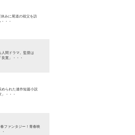
夏休みに尾道の祖父を訪
ル・・・
る人間ドラマ。監督は
「良寛」・・・
収められた連作短篇小説
家」・・・
青春ファンタジー！青春映
・・