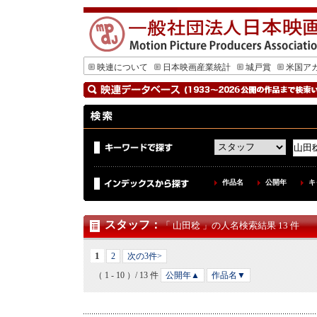
映連について
日本映画産業統計
城戸賞
米国ア
作品名
公開年
キ
スタッフ
：
「 山田稔 」の人名検索結果 13 件
1
2
次の3件>
（ 1 - 10 ）/ 13 件
公開年▲
作品名▼