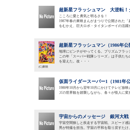
超新星フラッシュマン 大逆転！タ
こころに愛と勇気と明るさを！
1987年春の東映まんがまつりで公開された
をむかえ、巨大ロボ・タイタンボーイの活躍
超新星フラッシュマン（1986年公
地球にピンチがやってくる。プリズムフラッ
この年「スーパー戦隊シリーズ」は子供たち
を迎えた。改・・・
(C)東映
仮面ライダースーパー1（1981年
1980年10月から翌年10月にかけてテレビ
ズの世界観を踏襲しながら、各々が怪人に変
宇宙からのメッセージ 銀河大戦（
宇宙空間狭しと疾走する宇宙戦、スピード感
男が特撮を担当。宇宙の平和を取り戻すたけ