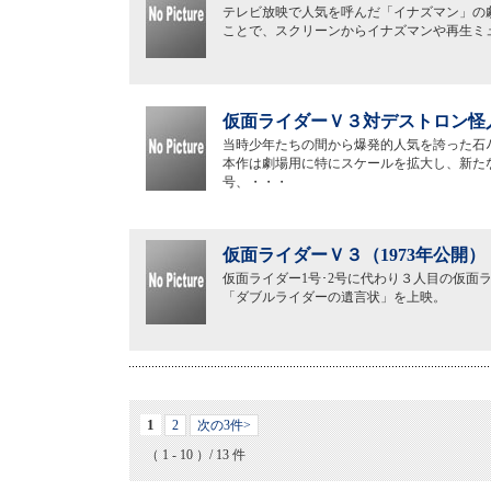
テレビ放映で人気を呼んだ「イナズマン」の
ことで、スクリーンからイナズマンや再生ミ
仮面ライダーＶ３対デストロン怪人
当時少年たちの間から爆発的人気を誇った石
本作は劇場用に特にスケールを拡大し、新た
号、・・・
仮面ライダーＶ３（1973年公開）
仮面ライダー1号･2号に代わり３人目の仮面
「ダブルライダーの遺言状」を上映。
1
2
次の3件>
（ 1 - 10 ）/ 13 件