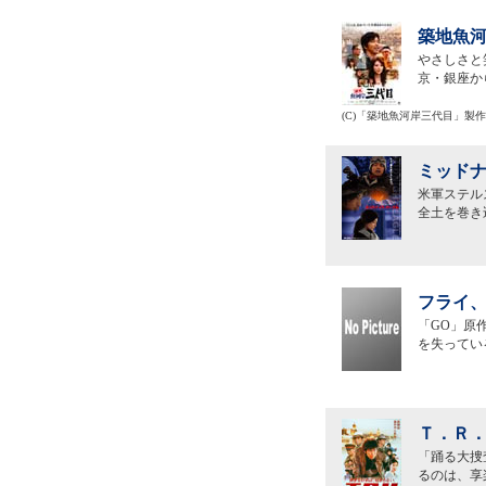
築地魚河
やさしさと
京・銀座か
(C)「築地魚河岸三代目」製
ミッドナ
米軍ステル
全土を巻き
フライ、
「GO」原
を失ってい
Ｔ．Ｒ．
「踊る大捜
るのは、享