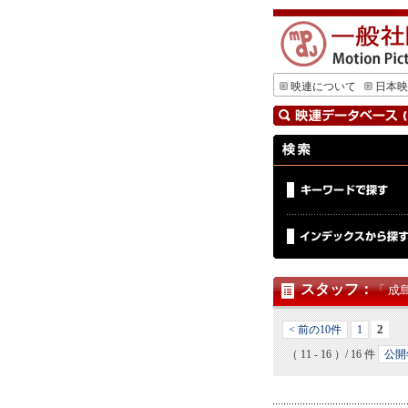
映連について
日本映
スタッフ
：
「 成
2
< 前の10件
1
（ 11 - 16 ）/ 16 件
公開