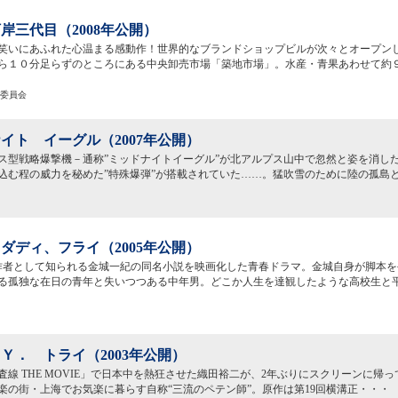
岸三代目（2008年公開）
笑いにあふれた心温まる感動作！世界的なブランドショップビルが次々とオープン
ら１０分足らずのところにある中央卸売市場「築地市場」。水産・青果あわせて約
作委員会
イト イーグル（2007年公開）
ス型戦略爆撃機－通称”ミッドナイトイーグル”が北アルプス山中で忽然と姿を消し
込む程の威力を秘めた”特殊爆弾”が搭載されていた……。猛吹雪のために陸の孤島
ダディ、フライ（2005年公開）
作者として知られる金城一紀の同名小説を映画化した青春ドラマ。金城自身が脚本を
る孤独な在日の青年と失いつつある中年男。どこか人生を達観したような高校生と
Ｙ． トライ（2003年公開）
査線 THE MOVIE」で日本中を熱狂させた織田裕二が、2年ぶりにスクリーンに帰
楽の街・上海でお気楽に暮らす自称“三流のペテン師”。原作は第19回横溝正・・・