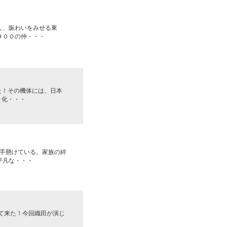
し、賑わいをみせる東
９００の仲・・・
た！その機体には、日本
と化・・・
手懸けている。家族の絆
平凡な・・・
って来た！今回織田が演じ