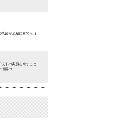
の軌跡が全編に奏でられ
不況下の実態を余すこと
大活躍の・・・