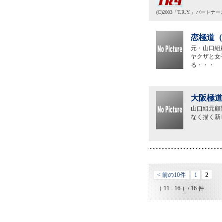
(C)2003「T.R.Y.」パートナー
恋極道（
元・山口組
ヤクザと女
る・・・
大阪極道
山口組元顧
なく描く新
2
< 前の10件
1
（ 11 - 16 ）/ 16 件