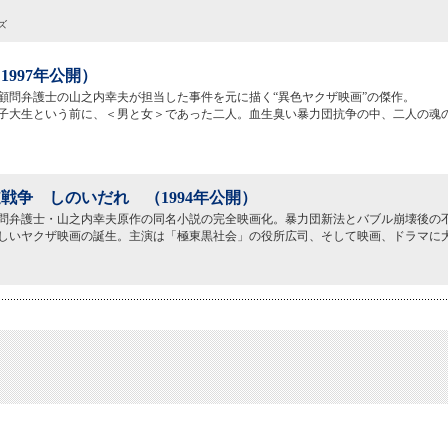
ズ
1997年公開）
顧問弁護士の山之内幸夫が担当した事件を元に描く“異色ヤクザ映画”の傑作。
子大生という前に、＜男と女＞であった二人。血生臭い暴力団抗争の中、二人の魂
戦争 しのいだれ （1994年公開）
問弁護士・山之内幸夫原作の同名小説の完全映画化。暴力団新法とバブル崩壊後の
しいヤクザ映画の誕生。主演は「極東黒社会」の役所広司、そして映画、ドラマに