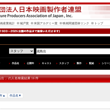
画産業統計
城戸賞
米国アカデミー賞
映画関連団体リンク
トップ
作品名
公開年
キャスト
スタッフ
製作
配給
シリー
島出 」の人名検索結果 16 件
年▲
作品名▼