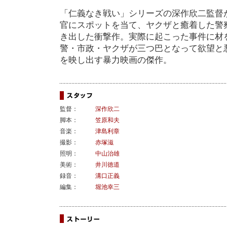
「仁義なき戦い」シリーズの深作欣二監督
官にスポットを当て、ヤクザと癒着した警
き出した衝撃作。実際に起こった事件に材
警・市政・ヤクザが三つ巴となって欲望と
を映し出す暴力映画の傑作。
監督：
深作欣二
脚本：
笠原和夫
音楽：
津島利章
撮影：
赤塚滋
照明：
中山治雄
美術：
井川徳道
録音：
溝口正義
編集：
堀池幸三