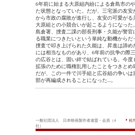
6年前に始まる大原組内紛による倉島市の
た状態となっていた。だが、三宅派の友安
から市政の腐敗が進行し、友安の可愛がる
大原組との小競合いが起こるようになった
島倉署、捜査二課の部長刑事・久能が警官
る職業につきたいという単純な動機からだ
捜査で叩き上げられた久能は、昇進は諦め
には相当なものがあり、6年前の抗争の際
の広谷とは、固い絆で結ばれている。今度
拡張のために職権乱用したことをつきとめ
だが、この一件で川手組と広谷組の争いは
部が再編成されることになった...。
一般社団法人 日本映画製作者連盟・会員（4
松
社）