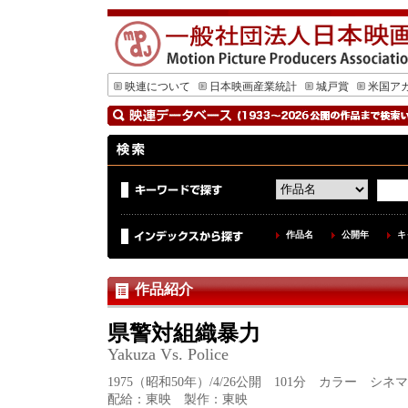
映連について
日本映画産業統計
城戸賞
米国ア
作品名
公開年
キ
作品紹介
県警対組織暴力
Yakuza Vs. Police
1975（昭和50年）/4/26公開 101分 カラー シ
配給：東映 製作：東映