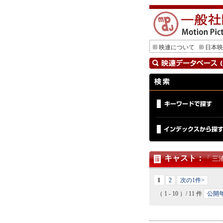
映連について
日本映
キャスト
：
「 三
1
2
次の1件>
（ 1 - 10 ）/ 11 件
公開