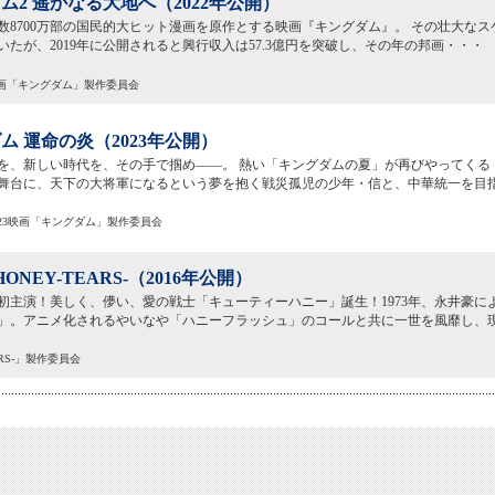
ム2 遥かなる大地へ（2022年公開）
数8700万部の国民的大ヒット漫画を原作とする映画『キングダム』。 その壮大な
いたが、2019年に公開されると興行収入は57.3億円を突破し、その年の邦画・・・
22映画「キングダム」製作委員会
ム 運命の炎（2023年公開）
を、新しい時代を、その手で掴め――。 熱い「キングダムの夏」が再びやってくる
舞台に、天下の大将軍になるという夢を抱く戦災孤児の少年・信と、中華統一を目
023映画「キングダム」製作委員会
 HONEY-TEARS-（2016年公開）
初主演！美しく、儚い、愛の戦士「キューティーハニー」誕生！1973年、永井豪に
」。アニメ化されるやいなや「ハニーフラッシュ」のコールと共に一世を風靡し、
TEARS-」製作委員会