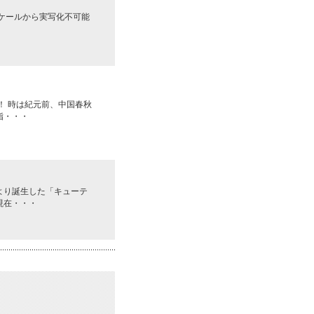
スケールから実写化不可能
！ 時は紀元前、中国春秋
指・・・
より誕生した「キューテ
現在・・・