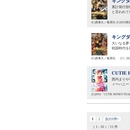
キングダ
累計発行部
と言われて
(C)原泰久／集英社 (C)20
キングダ
大いなる夢
戦国時代を
(C)原泰久／集英社 （C）2
CUTIE
西内まりや
ィーハニー
(C)2016「CUTIE HONEY-
1
2
次の1件>
（ 1 - 10 ）/ 11 件