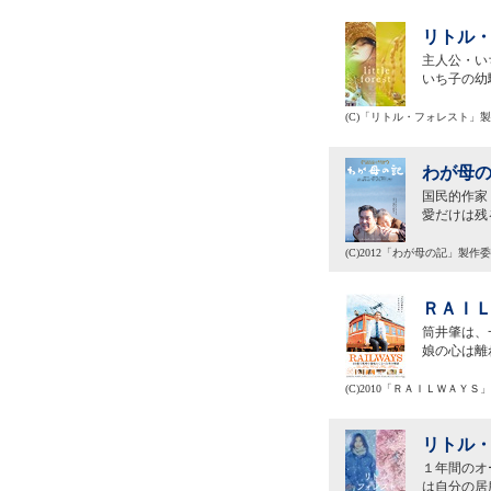
リトル・
主人公・い
いち子の幼
(C)「リトル・フォレスト」
わが母の
国民的作家
愛だけは残
(C)2012「わが母の記」製作
ＲＡＩＬ
筒井肇は、
娘の心は離
(C)2010「ＲＡＩＬＷＡＹＳ
リトル・
１年間のオ
は自分の居