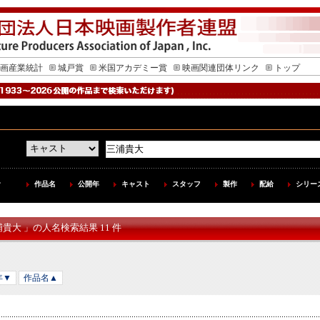
画産業統計
城戸賞
米国アカデミー賞
映画関連団体リンク
トップ
作品名
公開年
キャスト
スタッフ
製作
配給
シリー
浦貴大 」の人名検索結果 11 件
年▼
作品名▲