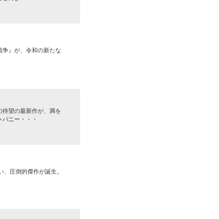
大戦争』が、令和の新たな
の待望の最新作が、満を
ャパニー・・・
熱い、圧倒的傑作が誕生。