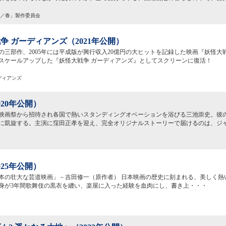
冬／春」製作委員会
争 ガーディアンズ（2021年公開）
からの三部作、2005年には平成版が興行収入20億円の大ヒットを記録した映画『妖怪
スケールアップした『妖怪大戦争 ガーディアンズ』としてスクリーンに復活！
ーディアンズ
020年公開）
映画祭から招待され各国で熱いスタンディングオベーションを浴びる三池崇史。彼
に凱旋する。主演に窪田正孝を迎え、完全オリジナルストーリーで届けるのは、ジ
025年公開）
に1本の壮大な芸道映画」－吉田修一（原作者） 日本映画の歴史に刻まれる、美しく
身が3年間歌舞伎の黒衣を纏い、楽屋に入った経験を血肉にし、書き上・・・