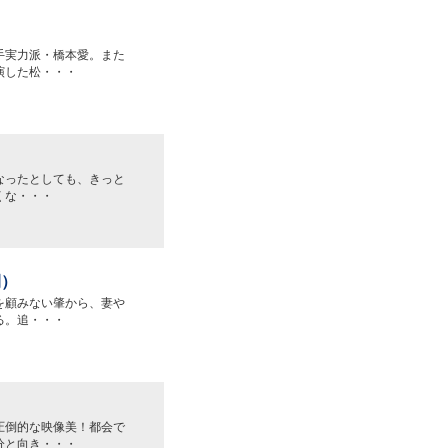
手実力派・橋本愛。また
演した松・・・
なったとしても、きっと
くな・・・
開）
を顧みない肇から、妻や
る。追・・・
圧倒的な映像美！都会で
分と向き・・・