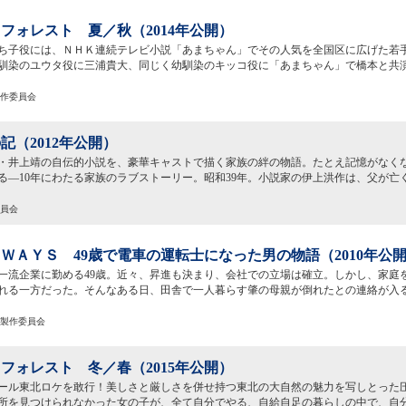
フォレスト 夏／秋（2014年公開）
ち子役には、ＮＨＫ連続テレビ小説「あまちゃん」でその人気を全国区に広げた若
馴染のユウタ役に三浦貴大、同じく幼馴染のキッコ役に「あまちゃん」で橋本と共
製作委員会
記（2012年公開）
・井上靖の自伝的小説を、豪華キャストで描く家族の絆の物語。たとえ記憶がなく
る―10年にわたる家族のラブストーリー。昭和39年。小説家の伊上洪作は、父が亡
委員会
ＷＡＹＳ 49歳で電車の運転士になった男の物語（2010年公
一流企業に勤める49歳。近々、昇進も決まり、会社での立場は確立。しかし、家庭
れる一方だった。そんなある日、田舎で一人暮らす肇の母親が倒れたとの連絡が入
」製作委員会
フォレスト 冬／春（2015年公開）
ール東北ロケを敢行！美しさと厳しさを併せ持つ東北の大自然の魅力を写しとった
所を見つけられなかった女の子が、全て自分でやる、自給自足の暮らしの中で、自