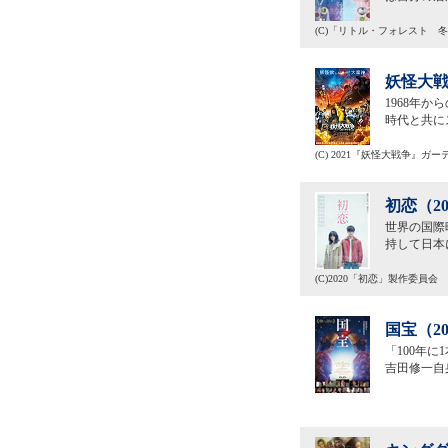
(C)「リトル・フォレスト 
妖怪大戦
1968年
時代と共に
(C) 2021『妖怪大戦争』ガ
初恋（2
世界の国際
持して日本
(C)2020「初恋」製作委員会
国宝（2
「100年
吉田修一自