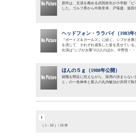
原作は、主演を務める武田鉄矢が小学館「ビ
した。ゴルフ界から中島常幸、戸張捷、坂田
ヘッドフォン・ララバイ（1983年
『ボーイズ＆ガールズ』に続く、シブがき隊
を演じて、それぞれ成長した姿を見せている
出演は“シブがき隊”の3人のほか、中野良・・
ほんの５ｇ（1988年公開）
就職を間近に控えながら、採用の決まらない
と」の一色伸幸と新人の丸内敏治が共同で執
1
（ 1 - 10 ）/ 10 件