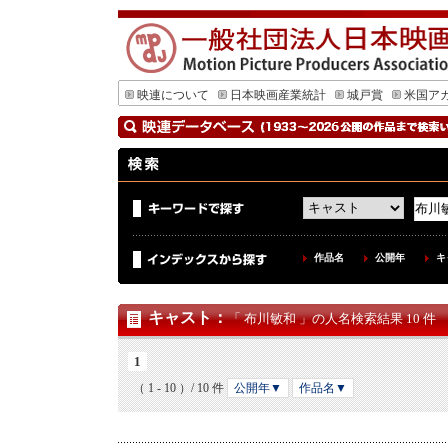
映連について
日本映画産業統計
城戸賞
米国ア
作品名
公開年
キ
キャスト
：
「 布川敏和 」の人名検索結果 10 件
1
（ 1 - 10 ）/ 10 件
公開年▼
作品名▼