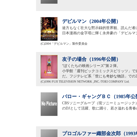
デビルマン（2004年公開）
途方もなく壮大な黙示録的世界観、読んだ者
日本漫画の金字塔に輝く永井豪の「デビルマン
(C)2004「デビルマン」製作委員会
友子の場合（1996年公開）
“ぼくたちの映画シリーズ”第２弾。
小学館「週刊ビックコミックスピリッツ」で
だ。フジテレビ系「世にも奇妙な物語」での
(C)1996 FUJI TELEVISION NETWORK ,INC./TOEI COMPANY Ltd.
バロー・ギャングＢＣ（1985年公
CBSソニーグループ（現ソニーミュージック
のDJとして活躍、歌に踊り、若さ溢れる青春
プロゴルファー織部金次郎（199