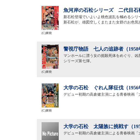
魚河岸の石松シリーズ 二代目石松
新石松登場でいよいよ桃色波乱を極めるシリ
新石松が、雄図空しくまたまた女群のお色気
(C)東映
警視庁物語 七人の追跡者（195
マンホールに漂う女の扼殺死体をめぐり、凶
シリーズ第七弾。
(C)東映
大学の石松 ぐれん隊征伐（195
デビュー初期の高倉健主演による青春映画「
(C)東映
大学の石松 太陽族に挑戦す（19
デビュー初期の高倉健主演による青春映画「