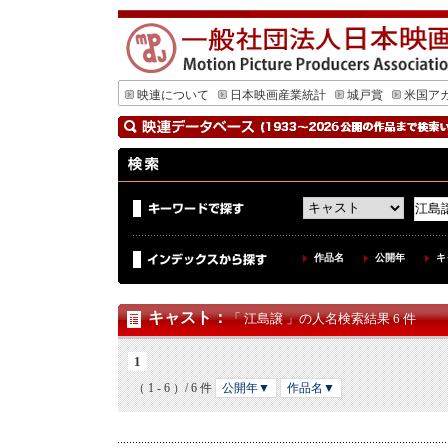
映連について
日本映画産業統計
城戸賞
米国ア
作品名
公開年
キ
キャスト
：
「 江島譲 」の人名検索結果 6 件
1
（ 1 - 6 ）/ 6 件
公開年▼
作品名▼