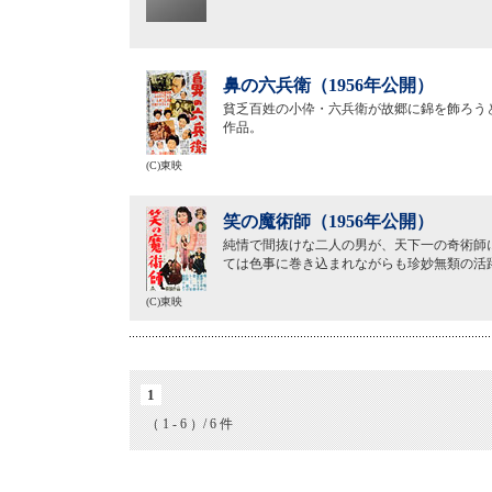
鼻の六兵衛（1956年公開）
貧乏百姓の小伜・六兵衛が故郷に錦を飾ろう
作品。
(C)東映
笑の魔術師（1956年公開）
純情で間抜けな二人の男が、天下一の奇術師
ては色事に巻き込まれながらも珍妙無類の活
(C)東映
1
（ 1 - 6 ）/ 6 件