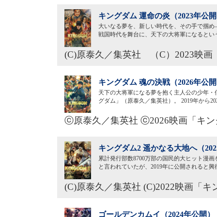
キングダム 運命の炎（2023年公
大いなる夢を、新しい時代を、その手で掴め―
戦国時代を舞台に、天下の大将軍になるとい
(C)原泰久／集英社 （C）2023
キングダム 魂の決戦（2026年公
天下の大将軍になる夢を抱く主人公の少年・
グダム」（原泰久／集英社）。 2019年から
ⓒ原泰久／集英社 ⓒ2026映画「キ
キングダム2 遥かなる大地へ（20
累計発行部数8700万部の国民的大ヒット漫
と言われていたが、2019年に公開されると興
(C)原泰久／集英社 (C)2022映画
ゴールデンカムイ（2024年公開）