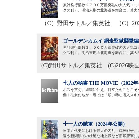
累計発行部数２７００万部突破の大人気コミ
クス刊）。明治末期の北海道を舞台に、莫大
（C）野田サトル／集英社 （C）2
ゴールデンカムイ 網走監獄襲撃編（
累計発行部数３，０００万部突破の大人気コ
クス刊）。明治末期の北海道を舞台に、莫大
(C)野田サトル／集英社 (C)202
七人の秘書 THE MOVIE（2022
ボスを支え、組織に仕え、目立たぬことこそ
働く彼女たちが、裏では「類い稀な潜入スキ
十一人の賊軍（2024年公開）
日本近代史における最大の内乱・戊辰戦争。
還や新潟湊での壮絶な地上戦など旧幕府軍に