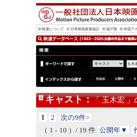
映連について
日本映画産業統計
城戸賞
米国ア
作品名
公開年
キ
キャスト
：
「 玉木宏 」
1
2
次の9件>
（ 1 - 10 ）/ 19 件
公開年▼