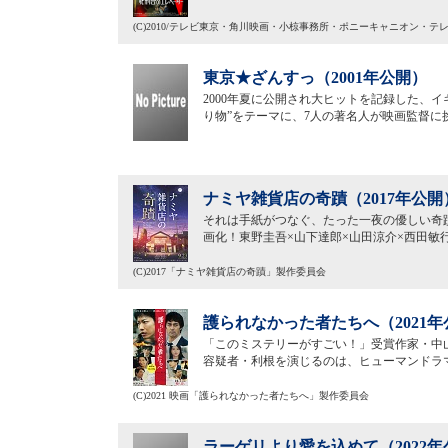
(C)2010/テレビ東京・角川映画・小椋事務所・ポニーキャニオン・テレ
東京★ざんすっ（2001年公開）
2000年夏に公開され大ヒットを記録した、
り物”をテーマに、7人の著名人が映画監督に
ナミヤ雑貨店の奇蹟（2017年公開
それは手紙がつなぐ、たった一夜の優しい奇
画化！東野圭吾×山下達郎×山田涼介×西田敏
(C)2017「ナミヤ雑貨店の奇蹟」製作委員会
護られなかった者たちへ（2021年
「このミステリーがすごい！」受賞作家・中
容疑者・利根を演じるのは、ヒューマンドラ
(C)2021 映画「護られなかった者たちへ」製作委員会
ラーゲリより愛を込めて（2022年