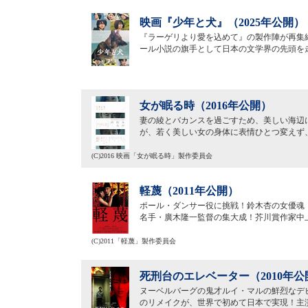
映画『少年と犬』（2025年公開）
『ラーゲリより愛を込めて』の製作陣が再集
ール小説の旗手として日本の文学界の先頭を走り
女が眠る時（2016年公開）
妻の綾とバカンスを過ごすため、美しい海辺
が、若く美しい女の身体に表情ひとつ変えず
(C)2016 映画「女が眠る時」製作委員会
軽蔑（2011年公開）
ポール・ダンサー役に挑戦！鈴木杏の女優魂
名手・廣木隆一監督の集大成！芥川賞作家中
(C)2011「軽蔑」製作委員会
死刑台のエレベーター（2010年公
ヌーベルバーグの鬼才ルイ・マルの鮮烈なデ
のリメイクが、世界で初めて日本で実現！主