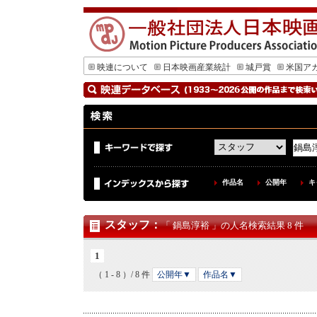
映連について
日本映画産業統計
城戸賞
米国ア
作品名
公開年
キ
スタッフ
：
「 鍋島淳裕 」の人名検索結果 8 件
1
（ 1 - 8 ）/ 8 件
公開年▼
作品名▼