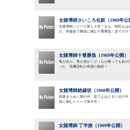
女賭博師さいころ化粧（1969年公
女賭博師シリーズ第１２作！父も、師匠もは
け、喪服姿で勝負に挑む十番勝負！逆イカサ
女賭博師十番勝負（1969年公開）
竜が女か、男が虎か！どっちが勝っても命が
った、危機逆転の奇蹟の秘術！
女賭博師絶縁状（1968年公開）
稲妻きらめく闇の中、音でよみとるツボの中
負に挑むシリーズ第９作！
女賭博師 丁半旅（1969年公開）