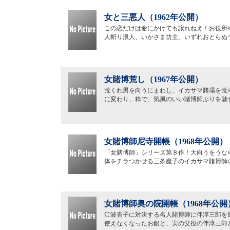
女と三悪人（1962年公開）
この恋だけは命にかけても譲れねえ！お役所
人斬り浪人、いかさま坊主、いずれおとらぬ
女賭博荒し（1967年公開）
荒くれ男を向うにまわし、イカサマ賭場を荒
に変わり、粋で、気風のいい賭博師ぶりを魅
女賭博師尼寺開帳（1968年公開）
「女賭博師」シリーズ第８作！大向うをうな
体をチラつかせる三条魔子のイカサマ賭博師
女賭博師奥の院開帳（1968年公開
江波杏子に対決する名人賭博師に伴淳三郎を
使えなくなったお銀と、実の父役の伴淳三郎