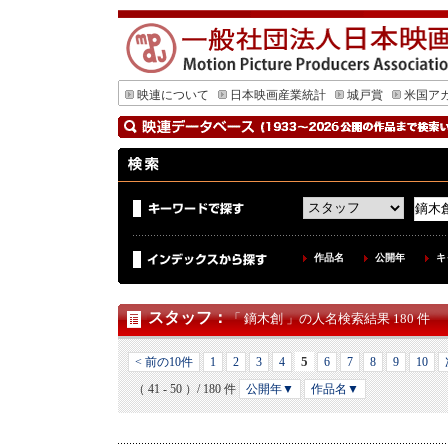
映連について
日本映画産業統計
城戸賞
米国ア
作品名
公開年
キ
スタッフ
：
「 鏑木創 」の人名検索結果 180 件
5
< 前の10件
1
2
3
4
6
7
8
9
10
（ 41 - 50 ）/ 180 件
公開年▼
作品名▼