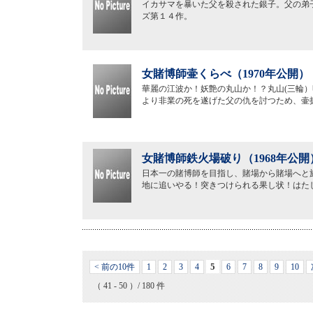
イカサマを暴いた父を殺された銀子。父の弟
ズ第１４作。
女賭博師壷くらべ（1970年公開）
華麗の江波か！妖艶の丸山か！？丸山(三輪
より非業の死を遂げた父の仇を討つため、壷
女賭博師鉄火場破り（1968年公開
日本一の賭博師を目指し、賭場から賭場へと
地に追いやる！突きつけられる果し状！はた
5
< 前の10件
1
2
3
4
6
7
8
9
10
（ 41 - 50 ）/ 180 件