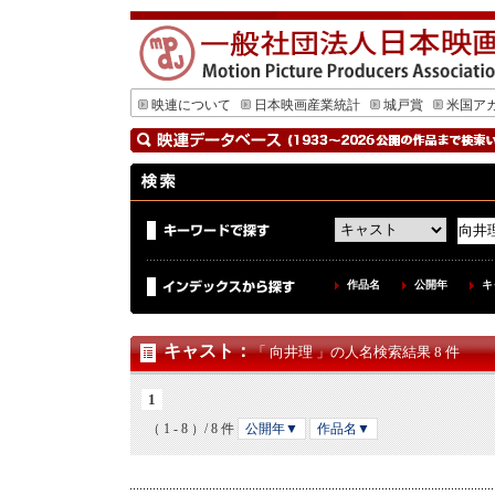
映連について
日本映画産業統計
城戸賞
米国ア
作品名
公開年
キ
キャスト
：
「 向井理 」の人名検索結果 8 件
1
（ 1 - 8 ）/ 8 件
公開年▼
作品名▼