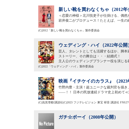
新しい靴を買わなくちゃ（2012年
＜恋愛の神様＞北川悦吏子が仕掛ける、偶然
岩井俊二がプロデュース！たとえば、一生の
(C)2012「新しい靴を買わなくちゃ」製作委員会
ウェディング・ハイ（2022年公開
芸人、タレントとしても活躍するほか、脚本
ストーリー、その舞台は・・・結婚式！
主人公のウェディングプランナー役を演じる
(C)2022「ウェディング・ハイ」製作委員会
映画『イチケイのカラス』（202
竹野内豊・主演！超ユニークな裁判官を描き、
――！！ 日本の民放連続ドラマ史上初めて≪
(C)浅見理都/講談社(C)2023 フジテレビジョン 東宝 研音 講談社 FNS2
ガチ☆ボーイ（2008年公開）