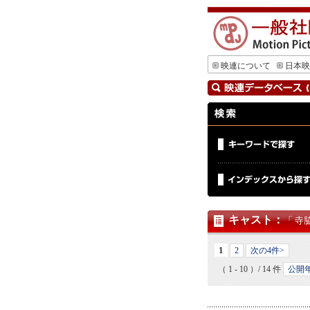
映連について
日本映
キャスト
：
「 寺
1
2
次の4件>
（ 1 - 10 ）/ 14 件
公開