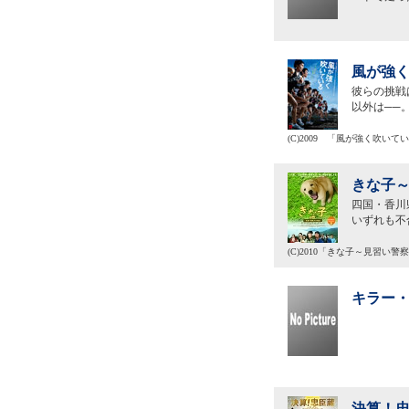
風が強く
彼らの挑戦
以外は──
(C)2009 「風が強く吹い
きな子～
四国・香川
いずれも不
(C)2010「きな子～見習い
キラー・
決算！忠