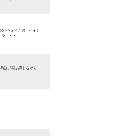
の夢を企てた男、ハイジ
・ラ・・・
試験に6回挑戦しながら、
・・・