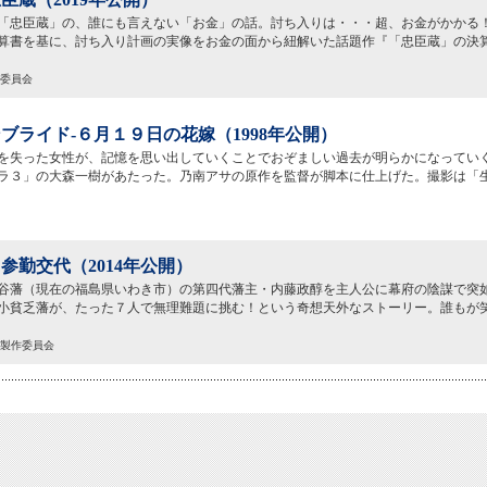
「忠臣蔵」の、誰にも言えない「お金」の話。討ち入りは・・・超、お金がかかる
算書を基に、討ち入り計画の実像をお金の面から紐解いた話題作『「忠臣蔵」の決
作委員会
ブライド-６月１９日の花嫁（1998年公開）
を失った女性が、記憶を思い出していくことでおぞましい過去が明らかになってい
ラ３」の大森一樹があたった。乃南アサの原作を監督が脚本に仕上げた。撮影は「
参勤交代（2014年公開）
谷藩（現在の福島県いわき市）の第四代藩主・内藤政醇を主人公に幕府の陰謀で突如
小貧乏藩が、たった７人で無理難題に挑む！という奇想天外なストーリー。誰もが
」製作委員会