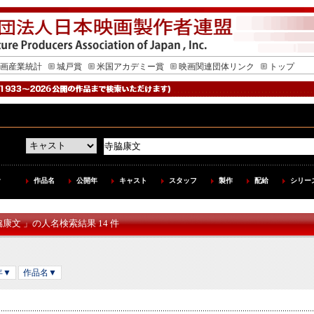
画産業統計
城戸賞
米国アカデミー賞
映画関連団体リンク
トップ
作品名
公開年
キャスト
スタッフ
製作
配給
シリー
脇康文 」の人名検索結果 14 件
年▼
作品名▼