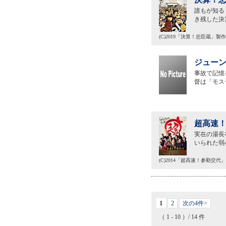
誰もが知る
き残した決
(C)2019「決算！忠臣蔵」製
ジューン
事故で記憶
督は「モス
超高速！
実在の湯長
いられた弱
(C)2014「超高速！参勤交代
1
2
次の4件>
（ 1 - 10 ）/ 14 件