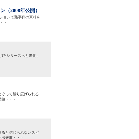
（2008年公開）
ーションで難事件の真相を
・・・
えTVシリーズへと進化、
・
めぐって繰り広げられる
里役・・・
取ると信じられないスピ
い出来事・・・