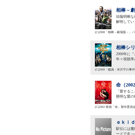
相棒－劇
頭脳明晰な
解明してい
(C)2008「相棒－劇場版－」
相棒シリ
2000年
年々視聴率
(C)2009「鑑識・米沢守の
命（20
「愛するこ
懸明な愛の
(C)2002 映画「命」製作委員
ｅｋｉｄ
駅伝には魔
ードで走っ