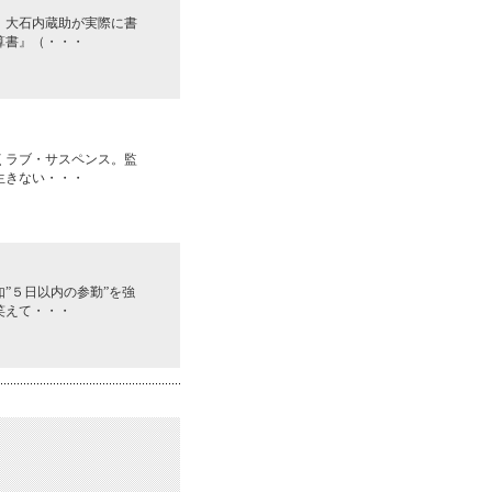
！大石内蔵助が実際に書
算書』（・・・
くラブ・サスペンス。監
生きない・・・
”５日以内の参勤”を強
笑えて・・・