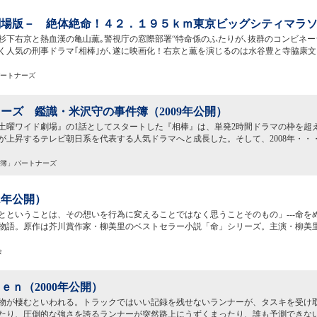
場版－ 絶体絶命！４２．１９５ｋｍ東京ビッグシティマラソン
杉下右京と熱血漢の亀山薫｡警視庁の窓際部署“特命係のふたりが､抜群のコンビネ
く人気の刑事ドラマ｢相棒｣が､遂に映画化！右京と薫を演じるのは水谷豊と寺脇康文
パートナーズ
ーズ 鑑識・米沢守の事件簿（2009年公開）
に『土曜ワイド劇場』の1話としてスタートした『相棒』は、単発2時間ドラマの枠を超
が上昇するテレビ朝日系を代表する人気ドラマへと成長した。そして、2008年・・
事件簿」パートナーズ
02年公開）
とということは、その想いを行為に変えることではなく思うことそのもの」---命を
物語。原作は芥川賞作家・柳美里のベストセラー小説「命」シリーズ。主演・柳美
会
ｅｎ（2000年公開）
物が棲むといわれる。トラックではいい記録を残せないランナーが、タスキを受け
たり、圧倒的な強さを誇るランナーが突然路上にうずくまったり、誰も予測できな