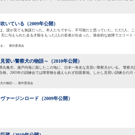
吹いている（2009年公開）
は、誰が見ても無謀だった。本人たちですら、不可能だと思っていた。ただ1人、こ
。天に与えられた走る才能をもった2人の若者が出会った。致命的な故障でエリート
ている」 製作委員会
見習い警察犬の物語～（2010年公開）
県丸亀市。瀬戸内海に面したこの地に、日本一有名な見習い警察犬がいる。 警察犬
合格。2005年の訓練会では障害物を越えられず顔面着地。しかし見習い訓練士の川
警察犬の物語～」製作委員会
ヴァージンロード（2009年公開）
臣蔵（2019年公開）