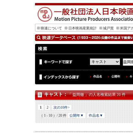
映連について
日本映画産業統計
城戸賞
米国ア
作品名
公開年
キ
キャスト
：
「 益岡徹 」の人名検索結果 20 件
1
2
次の10件>
（ 1 - 10 ）/ 20 件
公開年▼
作品名▼