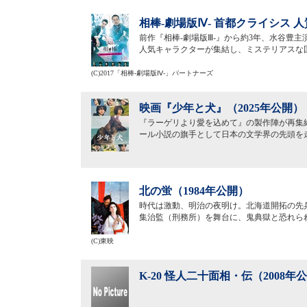
相棒-劇場版Ⅳ- 首都クライシス 
前作『相棒-劇場版Ⅲ-』から約3年、水谷豊
人気キャラクターが集結し、ミステリアスな
(C)2017「相棒-劇場版Ⅳ-」パートナーズ
映画『少年と犬』（2025年公開）
『ラーゲリより愛を込めて』の製作陣が再集
ール小説の旗手として日本の文学界の先頭を走り
北の蛍（1984年公開）
時代は激動、明治の夜明け。北海道開拓の先
集治監（刑務所）を舞台に、鬼典獄と恐れら
(C)東映
K-20 怪人二十面相・伝（2008年