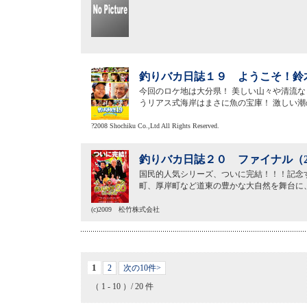
釣りバカ日誌１９ ようこそ！鈴木
今回のロケ地は大分県！ 美しい山々や清流
うリアス式海岸はまさに魚の宝庫！ 激しい
?2008 Shochiku Co.,Ltd All Rights Reserved.
釣りバカ日誌２０ ファイナル（2
国民的人気シリーズ、ついに完結！！！記念
町、厚岸町など道東の豊かな大自然を舞台に
(c)2009 松竹株式会社
1
2
次の10件>
（ 1 - 10 ）/ 20 件