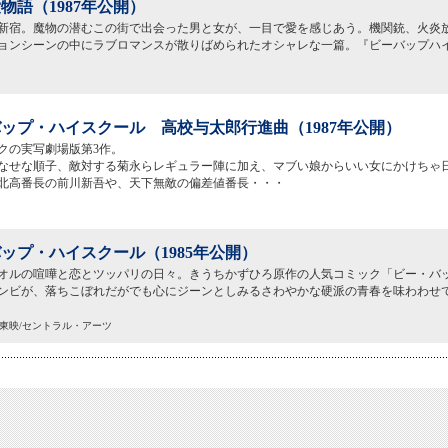
物語（1987年公開）
新宿。魔物の潜むこの街で出会った男と女が、一目で愛を感じあう。機関銃、火炎
ョンシーンの中にラブロマンスが散りばめられたオシャレな一篇。『ビーバップハ
ップ・ハイスクール 高校与太郎行進曲（1987年公開）
クの実写劇場版第3作。
なせな順子、敵対する菊永らレギュラー陣に加え、マブい娘からいい女にかけちゃ
北高番長の前川新吾や、天下無敵の偏差値番長・・・
ップ・ハイスクール（1985年公開）
オルの喧嘩と恋とツッパリの日々。きうちかずひろ原作の人気コミック「ビー・バ
ンビが、落ちこぼれだがでも心にジーンとしみるさわやかな硬派の青春を味わわせ
C)東映/セントラル・アーツ