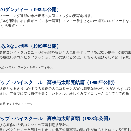
のダンディー（1989年公開）
クモーニング連載の末松正博の人気コミックの実写劇場版。
ボルが極端に右に曲がっている一流商社マン・一条まさとの一週間のエピソードを
となる玉置・・・
あぶない刑事（1989年公開）
名物コンビ・タカ＆ユージの活躍を描いた人気刑事ドラマ「あぶない刑事」の劇場版
の最強刑事コンビをファッショナブルに演じるのは、もちろん舘ひろし＆柴田恭兵
・セントラル・アーツ・キティ・フィルム
ップ・ハイスクール 高校与太郎完結篇（1988年公開）
終作となるきうちかずひろ原作の人気コミックの実写劇場版第6作。相変わらず女ひ
まれ、アタマに立つ自信を失くしたトオル。珍しくカワイコちゃんにもてもての菊
C)東映/セントラル・アーツ
ップ・ハイスクール 高校与太郎音頭（1988年公開）
ひろ原作の人気コミックの実写劇場版第5作。
察にパクられてヤケ気味のトオルに北高維新軍団の魔の手が迫る！ヒロイン役“五中