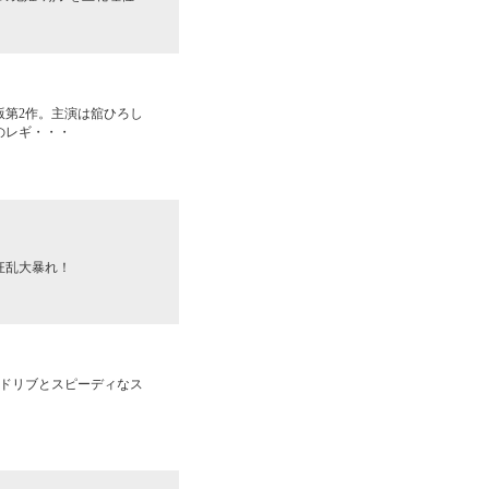
第2作。主演は舘ひろし
のレギ・・・
狂乱大暴れ！
アドリブとスピーディなス