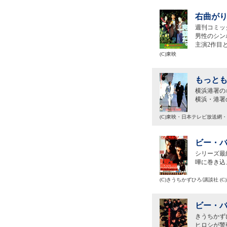
右曲がり
週刊コミッ
男性のシン
主演2作目
(C)東映
もっとも
横浜港署の
横浜・港署
(C)東映・日本テレビ放送網
ビー・バ
シリーズ最
嘩に巻き込
(C)きうちかずひろ/講談社 (
ビー・バ
きうちかず
ヒロシが警