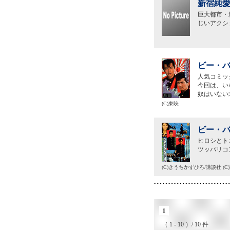
新宿純愛
巨大都市・
じいアクシ
ビー・バ
人気コミッ
今回は、い
奴はいない
(C)東映
ビー・バ
ヒロシとト
ツッパリコ
(C)きうちかずひろ/講談社 (
1
（ 1 - 10 ）/ 10 件