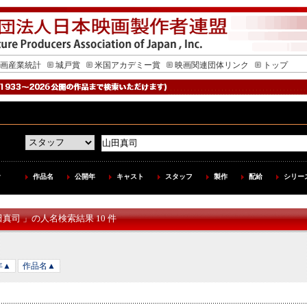
画産業統計
城戸賞
米国アカデミー賞
映画関連団体リンク
トップ
作品名
公開年
キャスト
スタッフ
製作
配給
シリー
田真司 」の人名検索結果 10 件
年▲
作品名▲