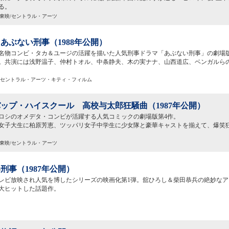
る。
C)東映/セントラル・アーツ
あぶない刑事（1988年公開）
名物コンビ・タカ＆ユージの活躍を描いた人気刑事ドラマ「あぶない刑事」の劇場版
。共演には浅野温子、仲村トオル、中条静夫、木の実ナナ、山西道広、ベンガルら
・セントラル・アーツ・キティ・フィルム
ップ・ハイスクール 高校与太郎狂騒曲（1987年公開）
ロシのオメデタ・コンビが活躍する人気コミックの劇場版第4作。
女子大生に柏原芳恵、ツッパリ女子中学生に少女隊と豪華キャストを揃えて、爆笑
C)東映/セントラル・アーツ
刑事（1987年公開）
にテレビ放映され人気を博したシリーズの映画化第1弾。舘ひろし＆柴田恭兵の絶妙な
大ヒットした話題作。