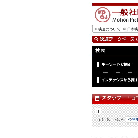
映連について
日本映
スタッフ
：
「 山
1
（ 1 - 10 ）/ 10 件
公開