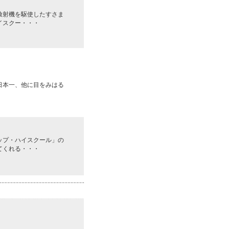
放射機を駆使したすさま
イスクー・・・
日本一、他に目をみはる
ップ・ハイスクール」の
てくれる・・・