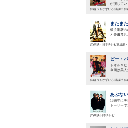
が演じてい
(C)きうちかずひろ/講談社 (
またまた
横浜港署の
と柴田恭兵
(C)東映・日本テレビ放送網
ビー・バ
トオル＆ヒ
今回は美人
(C)きうちかずひろ/講談社 (
あぶない
1986年
トーリーで
(C)東映/日本テレビ