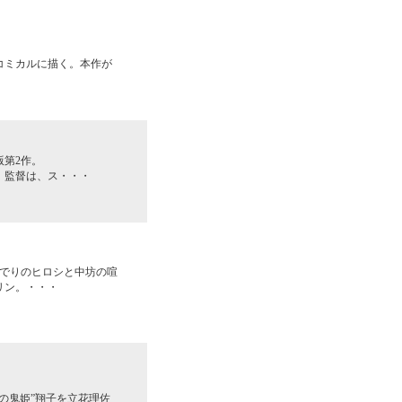
コミカルに描く。本作が
第2作。
。監督は、ス・・・
でりのヒロシと中坊の喧
リン。・・・
の鬼姫”翔子を立花理佐