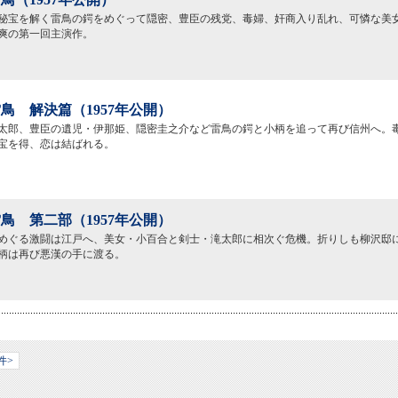
秘宝を解く雷鳥の鍔をめぐって隠密、豊臣の残党、毒婦、奸商入り乱れ、可憐な美
爽の第一回主演作。
鳥 解決篇（1957年公開）
太郎、豊臣の遺児・伊那姫、隠密圭之介など雷鳥の鍔と小柄を追って再び信州へ。
宝を得、恋は結ばれる。
鳥 第二部（1957年公開）
めぐる激闘は江戸へ、美女・小百合と剣士・滝太郎に相次ぐ危機。折りしも柳沢邸
柄は再び悪漢の手に渡る。
件>