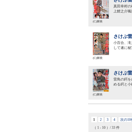
真田幸村の
上鯉之介颯
(C)東映
さけぶ雷
小百合、滝
して遂に秘
(C)東映
さけぶ雷
雷鳥の鍔を
める鍔と小
(C)東映
1
2
3
4
次の10
（ 1 - 10 ）/ 33 件