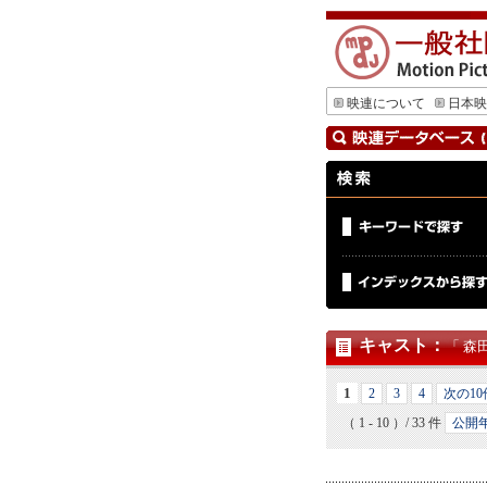
映連について
日本映
キャスト
：
「 森
1
2
3
4
次の10
（ 1 - 10 ）/ 33 件
公開