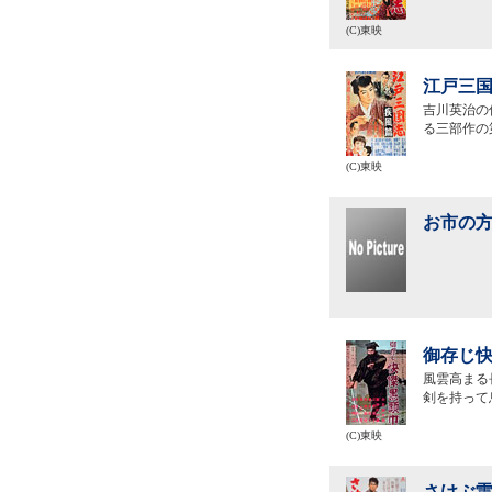
(C)東映
江戸三国
吉川英治の
る三部作の
(C)東映
お市の方
御存じ快
風雲高まる
剣を持って
(C)東映
さけぶ雷