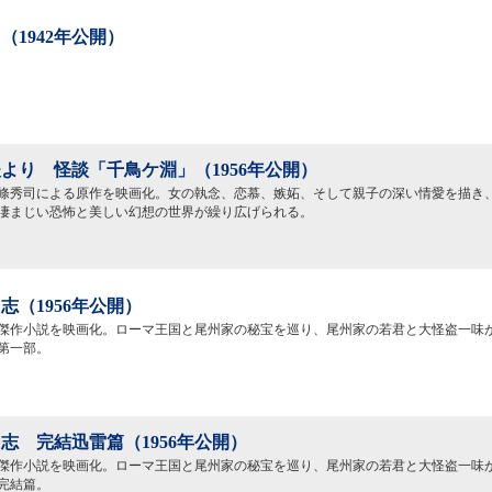
（1942年公開）
より 怪談「千鳥ケ淵」（1956年公開）
條秀司による原作を映画化。女の執念、恋慕、嫉妬、そして親子の深い情愛を描き
凄まじい恐怖と美しい幻想の世界が繰り広げられる。
志（1956年公開）
傑作小説を映画化。ローマ王国と尾州家の秘宝を巡り、尾州家の若君と大怪盗一味
第一部。
志 完結迅雷篇（1956年公開）
傑作小説を映画化。ローマ王国と尾州家の秘宝を巡り、尾州家の若君と大怪盗一味
完結篇。