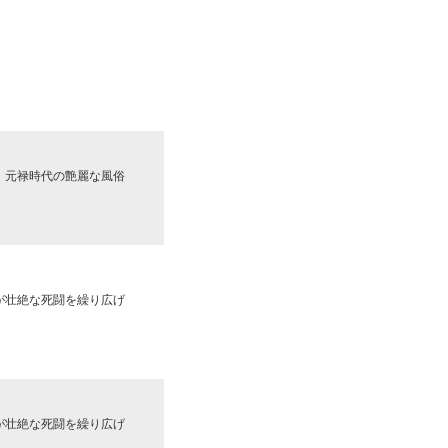
、元禄時代の艶麗な風俗
が壮絶な死闘を繰り広げ
が壮絶な死闘を繰り広げ