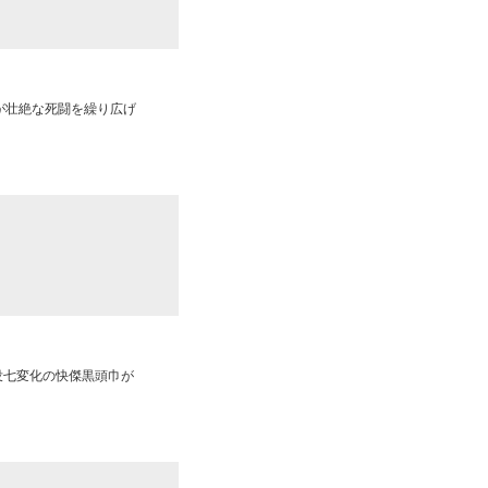
が壮絶な死闘を繰り広げ
没七変化の快傑黒頭巾が