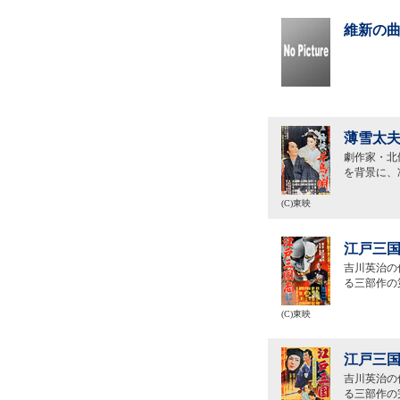
維新の曲
薄雪太夫
劇作家・北
を背景に、
(C)東映
江戸三国
吉川英治の
る三部作の
(C)東映
江戸三国
吉川英治の
る三部作の