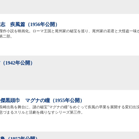
志 疾風篇（1956年公開）
傑作小説を映画化。ローマ王国と尾州家の秘宝を巡り、尾州家の若君と大怪盗一味
第二部。
（1942年公開）
傑黒頭巾 マグナの瞳（1955年公開）
長崎出島を舞台に、謎の秘宝”マグナの瞳”をめぐって疾風の早業を展開する変幻出
息づまるスリルと活劇を織りなすシリーズ第三作。
鳥（1957年公開）