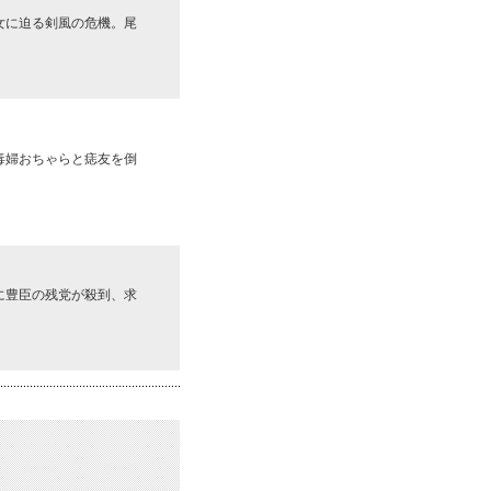
女に迫る剣風の危機。尾
毒婦おちゃらと痣友を倒
に豊臣の残党が殺到、求