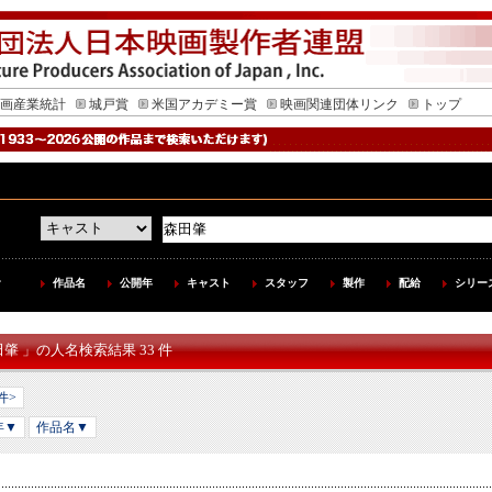
画産業統計
城戸賞
米国アカデミー賞
映画関連団体リンク
トップ
作品名
公開年
キャスト
スタッフ
製作
配給
シリー
田肇 」の人名検索結果 33 件
件>
年▼
作品名▼