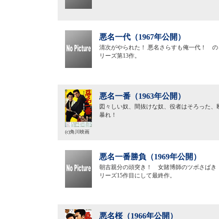
悪名一代（1967年公開）
清次がやられた！ 悪名さらすも俺一代！ の
リーズ第13作。
悪名一番（1963年公開）
図々しい奴、間抜けな奴、役者はそろった、
暴れ！
(c)角川映画
悪名一番勝負（1969年公開）
朝吉親分の頭突き！ 女賭博師のツボさばき！
リーズ15作目にして最終作。
悪名桜（1966年公開）