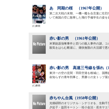
あゝ同期の桜 （1967年公開）
第二次大戦の末期、一機一艦を合言葉に壮烈
いて南国の空に散華した飛行予備学生の姿を
(C)東映
赤い影の男 （1961年公開）
米軍銃器強奪事件と四つの殺人事件の謎。コ
殺気をはらむ断崖に、痛快無類の大活躍で悪
赤い影の男 高速三号線を張れ（1
東洋一の空の玄関・羽田空港を根城に、国際
命知らずの青年刑事と、男勝りの女トップ屋
(C)東映
赤ちやん台風（1958年公開）
光畑碩郎のオリジナル・シナリオを、生駒千
夕起子・益田キートン・桂小金治・若水ヤエ