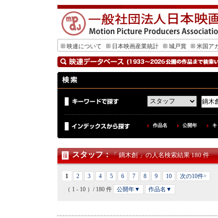
映連について
日本映画産業統計
城戸賞
米国ア
作品名
公開年
キ
スタッフ
：
「 鏑木創 」の人名検索結果 180 件
1
2
3
4
5
6
7
8
9
10
次の10件>
（ 1 - 10 ）/ 180 件
公開年▼
作品名▼