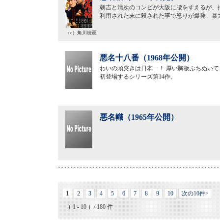
朝吉と清次のコンビが大阪に腰をすえるが、
利用された末に殺された事で怒りが爆発、暴
（c）角川映画
悪名十八番（1968年公開）
わいの頭突きは日本一！ 厚い胸板ぶちぬいて
初登場するシリーズ第14作。
悪名幟（1965年公開）
1
2
3
4
5
6
7
8
9
10
次の10件>
（ 1 - 10 ）/ 180 件