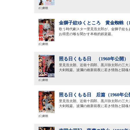
(C)東映
金獅子紋ゆくところ 黄金蜘蛛（1
歌う時代劇スター里見浩太郎が、金獅子紋を
お得意の喉を聞かす本格的娯楽篇。
(C)東映
照る日くもる日 （1960年公開）
里見浩太朗、近衛十四郎、黒川弥太郎の三大
大剣戟篇。波瀾の維新前夜に若き情熱と闘魂
(C)東映
照る日くもる日 后篇（1960年公
里見浩太朗、近衛十四郎、黒川弥太郎の三大
大剣戟篇。波瀾の維新前夜に若き情熱と闘魂
(C)東映