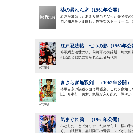
葵の暴れん坊（1961年公開）
若さが爆発したあまり勘当となった桑名候の
力と知恵をフル回転。愉快なストーリーに、
江戸忍法帖 七つの影（1963年公
将軍綱吉治世の頃、前将軍の御落胤・悠太郎
剣と恋と戦慄に彩られた忍者時代劇。
(C)東映
きさらぎ無双剣 （1962年公開）
将軍吉宗の謀殺を狙う尾張藩。これを察知し
賊、名奉行、美女、妖婦が入り乱れ、賑やか
(C)東映
気まぐれ鴉 （1961年公開）
ふとしたことで知り合った旅がらす、椿の千
く。山城新吾、品川隆二の青春コンビが、愉