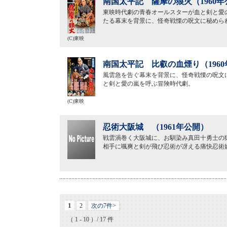
南国太平記 薩摩の狼火（1960年
東映時代劇の青春オールスターが血と剣と愛
たる幕末を背景に、怪奇戦慄の呪文に秘めら
(C)東映
南国太平記 比叡の血煙り（196
風雲急を告ぐ幕末を背景に、怪奇戦慄の呪文
と剣と愛の嵐を呼ぶ冒険時代劇。
(C)東映
忍術大阪城 （1961年公開）
戦雲渦巻く大阪城に、お馴染み真田十勇士の
相手に颯爽と剣が飛び忍術が冴える痛快忍術
1
2
次の7件>
（ 1 - 10 ）/ 17 件