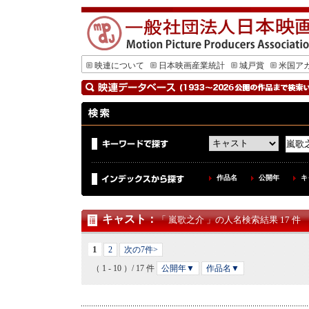
映連について
日本映画産業統計
城戸賞
米国ア
作品名
公開年
キ
キャスト
：
「 嵐歌之介 」の人名検索結果 17 件
1
2
次の7件>
（ 1 - 10 ）/ 17 件
公開年▼
作品名▼