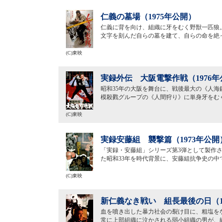
仁義の墓場（1975年公開）
仁義に背を向け、組織に牙をむく野獣一匹狼。
文字を刻んだ自らの墓を建て、自らの命を絶
(C)東映
実録外伝 大阪電撃作戦（1976年
昭和35年の大阪を舞台に、戦後最大の《人海
模殺戮グループの《人間狩り》に単身牙をむ
(C)東映
実録安藤組 襲撃篇（1973年公開
「実録・安藤組」シリーズ第3弾として製作
た昭和33年を時代背景に、安藤組抗争史の
(C)東映
新仁義なき戦い 組長最後の日（1
血を噴き出した暴力社会の裂け目に、粗塩を
常に上部組織に泣かされる弱小組織の男が、