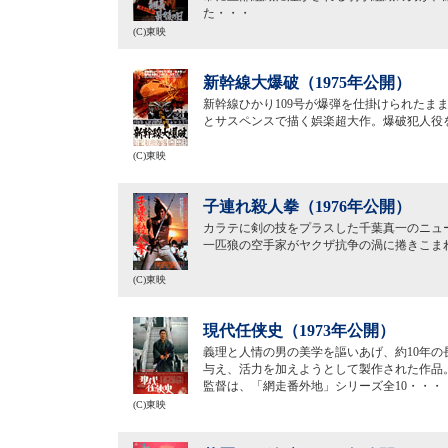
た・・・
(C)東映
新幹線大爆破（1975年公開）
新幹線ひかり109号が爆弾を仕掛けられたま
とサスペンスで描く娯楽超大作。爆破犯人役
(C)東映
子連れ殺人拳（1976年公開）
カラテに剣の技をプラスした千葉真一のニュ
一匹狼の空手家がヤクザ抗争の渦に捲きこま
(C)東映
現代任侠史（1973年公開）
義理と人情の男の美学を謳いあげ、約10年
与え、活力を加えようとして製作された作品
監督は、「網走番外地」シリーズ全10・・・
(C)東映