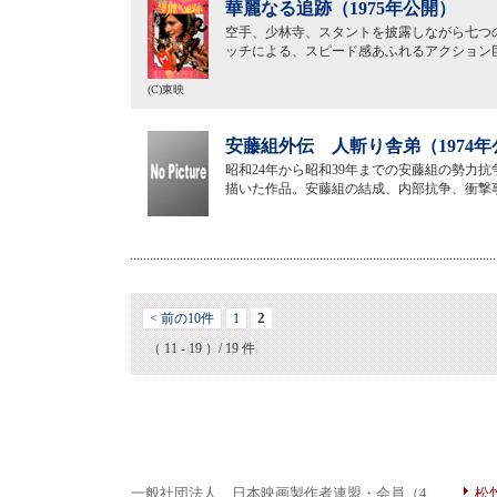
華麗なる追跡（1975年公開）
空手、少林寺、スタントを披露しながら七つ
ッチによる、スピード感あふれるアクション
(C)東映
安藤組外伝 人斬り舎弟（1974年
昭和24年から昭和39年までの安藤組の勢力
描いた作品。安藤組の結成、内部抗争、衝撃
2
< 前の10件
1
（ 11 - 19 ）/ 19 件
一般社団法人 日本映画製作者連盟・会員（4
松