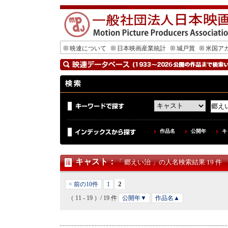
映連について
日本映画産業統計
城戸賞
米国ア
作品名
公開年
キ
キャスト
：
「 郷えい治 」の人名検索結果 19 件
2
< 前の10件
1
（ 11 - 19 ）/ 19 件
公開年▼
作品名▲