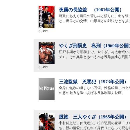
夜霧の長脇差 （1961年公開）
苛政にあえぐ農民の苦しみと憤りに、命を張
と、庶民との交情、山形屋との対決などを描
(C)東映
やくざ刑罰史 私刑（1969年公開
江戸末期から昭和まで、やくざ、与太者或い
チ）。その異常ともいうべき残酷無比な刑罰2
(C)東映
三池監獄 兇悪犯（1973年公開）
全身に無数の凄まじい刀傷。性格凶暴この上な
の悪の魅力を謳いあげる反体制暴力映画。
股旅 三人やくざ（1965年公開）
中村錦之助、仲代達矢、松方弘樹の豪華トリ
ち、親の情愛に打たれて身代りになって死を