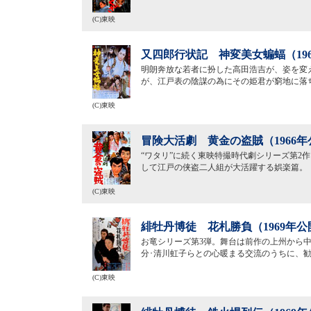
(C)東映
又四郎行状記 神変美女蝙蝠（19
明朗奔放な若者に扮した高田浩吉が、姿を変
が、江戸表の陰謀の為にその姫君が窮地に落
(C)東映
冒険大活劇 黄金の盗賊（1966年
“ワタリ”に続く東映特撮時代劇シリーズ第2
して江戸の侠盗二人組が大活躍する娯楽篇。
(C)東映
緋牡丹博徒 花札勝負（1969年公
お竜シリーズ第3弾。舞台は前作の上州から
分･清川虹子らとの心暖まる交流のうちに、
(C)東映