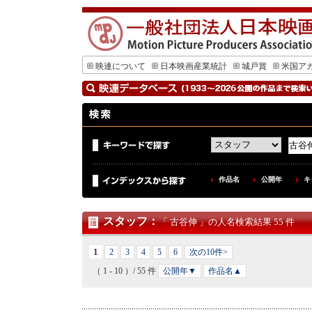
映連について
日本映画産業統計
城戸賞
米国ア
作品名
公開年
キ
スタッフ
：
「 古谷伸 」の人名検索結果 55 件
1
2
3
4
5
6
次の10件>
（ 1 - 10 ）/ 55 件
公開年▼
作品名▲