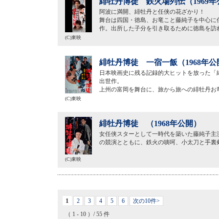
緋牡丹博徒 鉄火場列伝（1969年
阿波に満開、緋牡丹と任侠の花ざかり！
舞台は四国・徳島、お竜こと藤純子を中心に
作。出所した子分を引き取るために徳島を訪
(C)東映
緋牡丹博徒 一宿一飯（1968年公
日本映画史に残る記録的大ヒットを放った「
出世作。
上州の富岡を舞台に、旅から旅への緋牡丹お
(C)東映
緋牡丹博徒 （1968年公開）
女任侠スターとして一時代を築いた藤純子主演
の競演とともに、鉄火の啖呵、小太刀と手裏
(C)東映
1
2
3
4
5
6
次の10件>
（ 1 - 10 ）/ 55 件