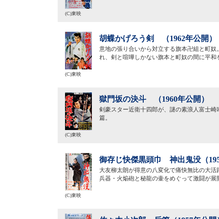
(C)東映
胡蝶かげろう剣 （1962年公開）
意地の張り合いから対立する旗本卍組と町奴
れ、剣と喧嘩しかない旗本と町奴の間に平和
(C)東映
獄門坂の決斗 （1960年公開）
剣豪スター近衛十四郎が、謎の素浪人富士崎
篇。
(C)東映
御存じ快傑黒頭巾 神出鬼没（19
大友柳太朗が得意の八変化で痛快無比の大活
兵器・火焔砲と秘龍の壷をめぐって激闘が展
(C)東映