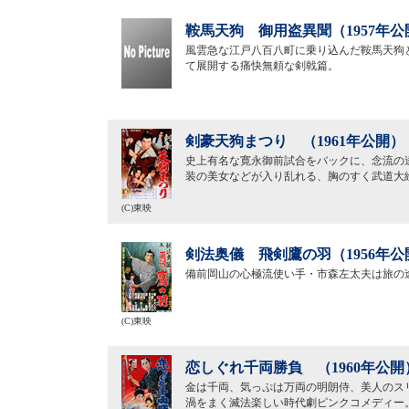
鞍馬天狗 御用盗異聞（1957年公
風雲急な江戸八百八町に乗り込んだ鞍馬天狗
て展開する痛快無頼な剣戟篇。
剣豪天狗まつり （1961年公開）
史上有名な寛永御前試合をバックに、念流の
装の美女などが入り乱れる、胸のすく武道大
(C)東映
剣法奥儀 飛剣鷹の羽（1956年公
備前岡山の心極流使い手・市森左太夫は旅の
(C)東映
恋しぐれ千両勝負 （1960年公開
金は千両、気っぷは万両の明朗侍、美人のス
渦をまく滅法楽しい時代劇ピンクコメディー