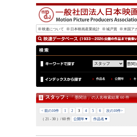
映連について
日本映画産業統計
城戸賞
米国ア
作品名
公開年
キ
スタッフ
：
「 墨関治 」の人名検索結果 60 件
3
< 前の10件
1
2
4
5
6
次の10件>
（ 21 - 30 ）/ 60 件
公開年▼
作品名▼