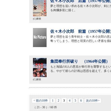
佐々木小次郎 后篇（1957年公開
夢と理想を追い求める佐々木小次郎が、剣に
を絢爛多彩に描く。
(C)東映
佐々木小次郎 前篇（1957年公開
夢と理想を追う青年剣士・佐々木小次郎の意
奪ってしまう。理想と現実の烈しい矛盾を描
集団奉行所破り （1964年公開）
もと海賊の8人の悪党が奉行所を襲撃すると
る。やがて彼らの計画は思惑を超えて、多く
(C)東映
3
< 前の10件
1
2
4
5
6
次の10件>
（ 21 - 30 ）/ 60 件