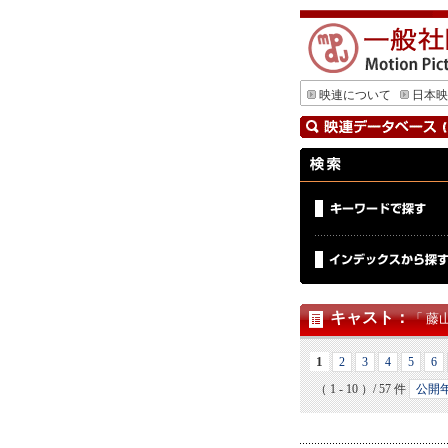
映連について
日本映
キャスト
：
「 藤
1
2
3
4
5
6
（ 1 - 10 ）/ 57 件
公開