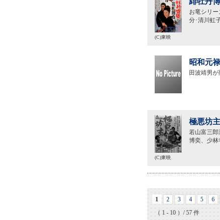
緋牡丹博
お竜シリー
分･清川虹
(C)東映
昭和元禄
田波靖男が
極悪坊主
若山富三郎
博奕、少林
(C)東映
1
2
3
4
5
6
（ 1 - 10 ）/ 57 件