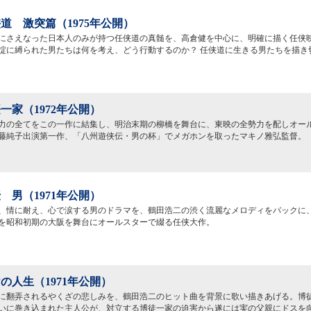
道 激突篇（1975年公開）
にさえなった日本人のみが持つ任侠道の真髄を、高倉健を中心に、明確に描く任侠
掟に縛られた男たちは何を考え、どう行動するのか？ 任侠道に生きる男たちを描き
一家（1972年公開）
力の全てをこの一作に結集し、明治末期の柳橋を舞台に、東映の全勢力を配しオー
藤純子出演第一作、「八州遊侠伝・男の杯」でメガホンを取ったマキノ雅弘監督。
 男（1971年公開）
、情に耐え、心で涙する男のドラマを、鶴田浩二の渋く流麗なメロディをバックに
を昭和初期の大阪を舞台にオールスターで綴る任侠大作。
の人生（1971年公開）
に翻弄されるやくざの悲しみを、鶴田浩二のヒット曲を背景に歌い描きあげる。博
いに巻き込まれた主人公が、対立する博徒一家の迫害から遂には実の父親にドスを