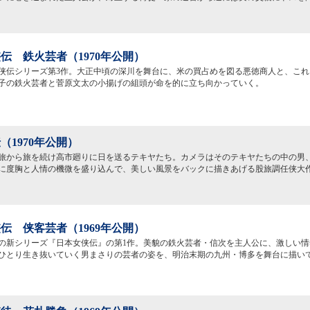
伝 鉄火芸者（1970年公開）
侠伝シリーズ第3作。大正中頃の深川を舞台に、米の買占めを図る悪徳商人と、これ
子の鉄火芸者と菅原文太の小揚げの組頭が命を的に立ち向かっていく。
（1970年公開）
旅から旅を続け高市廻りに日を送るテキヤたち。カメラはそのテキヤたちの中の男
に度胸と人情の機微を盛り込んで、美しい風景をバックに描きあげる股旅調任侠大
伝 侠客芸者（1969年公開）
の新シリーズ『日本女侠伝』の第1作。美貌の鉄火芸者・信次を主人公に、激しい情
ひとり生き抜いていく男まさりの芸者の姿を、明治末期の九州・博多を舞台に描い