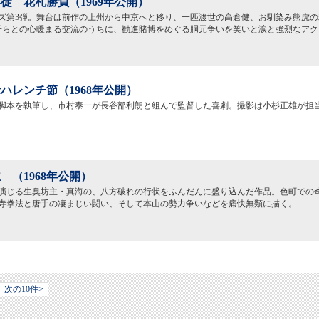
徒 花札勝負（1969年公開）
ズ第3弾。舞台は前作の上州から中京へと移り、一匹渡世の高倉健、お馴染み熊虎の
子らとの心暖まる交流のうちに、勧進賭博をめぐる胴元争いを笑いと涙と強烈なアク
ハレンチ節（1968年公開）
脚本を執筆し、市村泰一が長谷部利朗と組んで監督した喜劇。撮影は小杉正雄が担
 （1968年公開）
演じる生臭坊主・真海の、八方破れの行状をふんだんに盛り込んだ作品。色町での
寺拳法と唐手の凄まじい闘い、そして本山の勢力争いなどを痛快無類に描く。
次の10件>