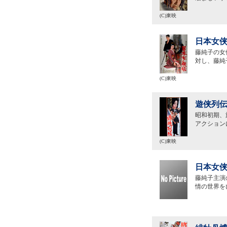
(C)東映
日本女侠
藤純子の女
対し、藤純
(C)東映
遊侠列伝
昭和初期、
アクション
(C)東映
日本女侠
藤純子主演
情の世界を