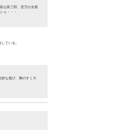
若山富三郎、堂万の女親
ショ・・・
当している。
奇妙な遊び、胸のすく大