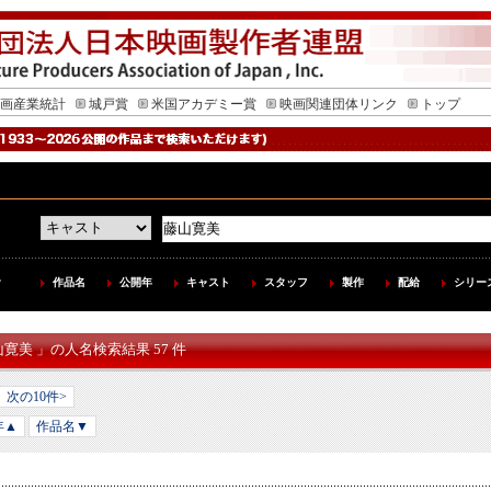
画産業統計
城戸賞
米国アカデミー賞
映画関連団体リンク
トップ
作品名
公開年
キャスト
スタッフ
製作
配給
シリー
山寛美 」の人名検索結果 57 件
次の10件>
年▲
作品名▼