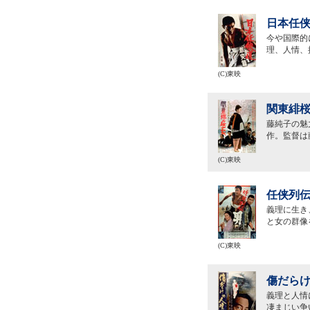
日本任侠
今や国際的
理、人情、
(C)東映
関東緋桜
藤純子の魅
作。監督は
(C)東映
任侠列伝
義理に生き
と女の群像
(C)東映
傷だらけ
義理と人情
凄まじい争