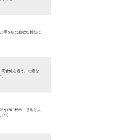
と手を組む強欲な博徒に
、高倉健を追う。壮絶な
作。
熱を内に秘め、意地と人
ていく・・・