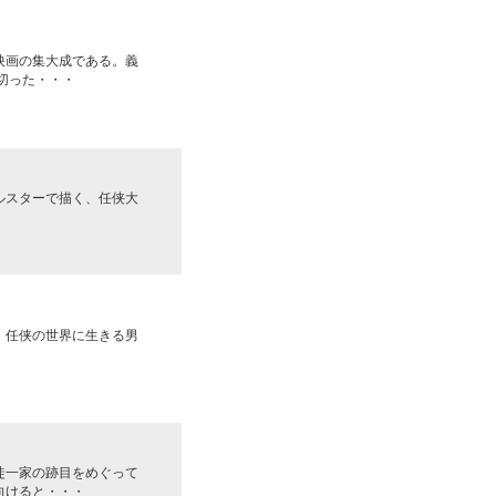
映画の集大成である。義
切った・・・
ルスターで描く、任侠大
、任侠の世界に生きる男
徒一家の跡目をめぐって
向けると・・・