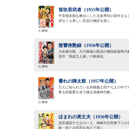
笛吹若武者（1955年公開）
平安朝末期を舞台にした北条秀司の原作をも
切なくも美しい悲恋の物語を描く。
(C)東映
復讐侠艶録（1956年公開）
大友柳太朗、大川橋蔵が競演の痛快娯楽時代
原作「怪盗五人娘」の映画化。
(C)東映
譽れの陣太鼓（1957年公開）
万人に知られている赤穂義士四十七人の中で
香る肉親愛を涙で綴る浪曲時代劇。
(C)東映
ほまれの美丈夫（1956年公開）
忠臣蔵四十七士の一人、神崎与五郎東下りの
娘・妙との悲恋を加えて描く。