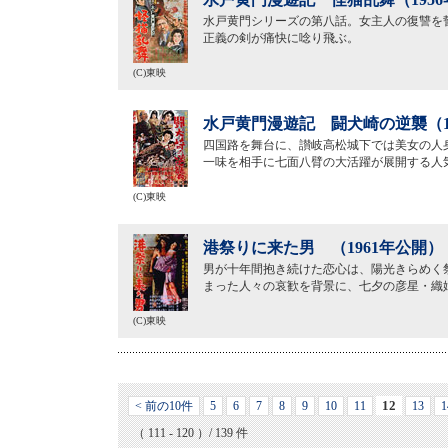
水戸黄門シリーズの第八話。女主人の復讐を
正義の剣が痛快に唸り飛ぶ。
(C)東映
水戸黄門漫遊記 闘犬崎の逆襲（1
四国路を舞台に、讃岐高松城下では美女の人
一味を相手に七面八臂の大活躍が展開する人
(C)東映
港祭りに来た男 （1961年公開）
男が十年間抱き続けた恋心は、陽光きらめく
まった人々の哀歓を背景に、七夕の彦星・織
(C)東映
12
< 前の10件
5
6
7
8
9
10
11
13
1
（ 111 - 120 ）/ 139 件