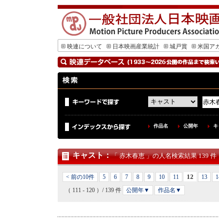
映連について
日本映画産業統計
城戸賞
米国ア
作品名
公開年
キ
キャスト
：
「 赤木春恵 」の人名検索結果 139 件
12
< 前の10件
5
6
7
8
9
10
11
13
1
（ 111 - 120 ）/ 139 件
公開年▼
作品名▼