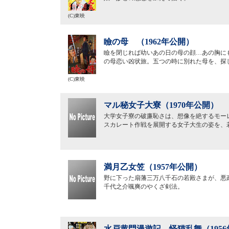
(C)東映
瞼の母 （1962年公開）
瞼を閉じれば幼いあの日の母の顔…あの胸に
の母恋い凶状旅。五つの時に別れた母を、探
(C)東映
マル秘女子大寮（1970年公開）
大学女子寮の破廉恥さは、想像を絶するモー
スカレート作戦を展開する女子大生の姿を、
満月乙女笠（1957年公開）
野に下った扇藩三万八千石の若殿さまが、悪
千代之介颯爽のやくざ剣法。
水戸黄門漫遊記 怪猫乱舞（195